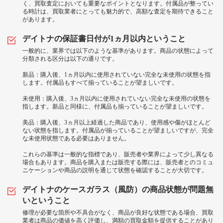
く、買取査定においても重要なポイントとなります。付属品が整ってい
る時計は、買取業者にとっても魅力的で、高額な査定を期待できること
があります。
デイトナの保証書日付が1ヵ月以内ということ
一般的に、業界では以下のような基準があります。商品の状態によって
分類される区分は以下の通りです。
新品：購入後、1ヵ月以内に使用されていない完全な未使用の状態を指
します。付属品もすべて揃っていることが望ましいです。
未使用：購入後、3ヵ月以内に使用されていない完全な未使用の状態を
指します。新品と同様に、付属品も揃っていることが望ましいです。
美品：購入後、3ヵ月以上経過した商品であり、使用感や傷がほとんど
ない状態を指します。付属品が揃っていることが望ましいですが、完全
な未使用状態である必要はありません。
これらの基準は一般的な指標であり、販売者や業界によって少し異なる
場合もあります。商品を購入または販売する際には、販売者とのコミュ
ニケーションや商品の説明を通じて状態を確認することが大切です。
デイトナのケースガラス（風防）の商品状態が問題無
いということ
修理が必要な箇所や不具合がなく、商品が良好な状態である場合、買取
業者は商品の価値を高く評価し、満額の買取金額を提供することがあり