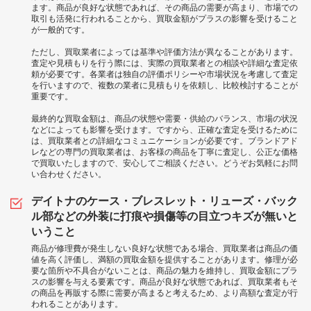
ます。商品が良好な状態であれば、その商品の需要が高まり、市場での
取引も活発に行われることから、買取金額がプラスの影響を受けること
が一般的です。
ただし、買取業者によっては基準や評価方法が異なることがあります。
査定や見積もりを行う際には、実際の買取業者との相談や詳細な査定依
頼が必要です。各業者は独自の評価ポリシーや市場状況を考慮して査定
を行いますので、複数の業者に見積もりを依頼し、比較検討することが
重要です。
最終的な買取金額は、商品の状態や需要・供給のバランス、市場の状況
などによっても影響を受けます。ですから、正確な査定を受けるために
は、買取業者との詳細なコミュニケーションが必要です。ブランドアド
レなどの専門の買取業者は、お客様の商品を丁寧に査定し、公正な価格
で買取いたしますので、安心してご相談ください。どうぞお気軽にお問
い合わせください。
デイトナのケース・ブレスレット・リューズ・バック
ル部などの外装に打痕や損傷等の目立つキズが無いと
いうこと
商品が修理費が発生しない良好な状態である場合、買取業者は商品の価
値を高く評価し、満額の買取金額を提供することがあります。修理が必
要な箇所や不具合がないことは、商品の魅力を維持し、買取金額にプラ
スの影響を与える要素です。商品が良好な状態であれば、買取業者もそ
の商品を再販する際に需要が高まると考えるため、より高額な査定が行
われることがあります。