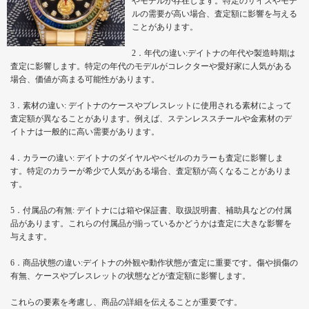
やモデルが存在します。特定のサイズやモデ
ルの需要が高い場合、査定額に影響を与える
ことがあります。
2．年代の違い:デイトナの年代や製造時期は
査定に影響します。特定の年代のモデルがコレクターや愛好家に人気がある
場合、価値が高まる可能性があります。
3．素材の違い: デイトナのケースやブレスレットに使用される素材によって
査定額が異なることがあります。例えば、ステンレススチールや金素材のデ
イトナは一般的に高い需要があります。
4．カラーの違い: デイトナのダイヤルやベゼルのカラーも査定に影響しま
す。特定のカラーが希少で人気がある場合、査定額が高くなることがありま
す。
5．付属品の有無: デイトナには箱や保証書、取扱説明書、補助具などの付属
品があります。これらの付属品が揃っているかどうかは査定に大きな影響を
与えます。
6．商品状態の違い:デイトナの外観や動作状態が査定に重要です。傷や損傷の
有無、ケースやブレスレットの状態などが査定額に影響します。
これらの要素を考慮し、商品の詳細を伝えることが重要です。