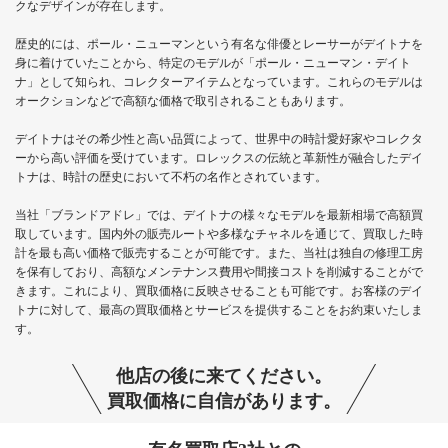
クなデザインが存在します。
歴史的には、ポール・ニューマンという有名な俳優とレーサーがデイトナを
身に着けていたことから、特定のモデルが「ポール・ニューマン・デイト
ナ」として知られ、コレクターアイテムとなっています。これらのモデルは
オークションなどで高額な価格で取引されることもあります。
デイトナはその希少性と高い品質によって、世界中の時計愛好家やコレクタ
ーから高い評価を受けています。ロレックスの伝統と革新性が融合したデイ
トナは、時計の歴史において不朽の名作とされています。
当社「ブランドアドレ」では、デイトナの様々なモデルを最新相場で高額買
取しています。国内外の販売ルートや多様なチャネルを通じて、買取した時
計を最も高い価格で販売することが可能です。また、当社は独自の修理工房
を保有しており、高額なメンテナンス費用や間接コストを削減することがで
きます。これにより、買取価格に反映させることも可能です。お客様のデイ
トナに対して、最高の買取価格とサービスを提供することをお約束いたしま
す。
他店の後に来てください。
買取価格に自信があります。