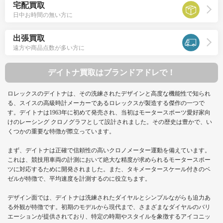
宅配買取
日中お時間の無い方に
出張買取
遠方や商品点数が多い方に
デイトナ買取はブランドアドレで！
ロレックスのデイトナは、その洗練されたデザインと高度な機能性で知られ
る、スイスの高級時計メーカーであるロレックスが製造する傑作の一つで
す。デイトナは1963年に初めて発売され、当初はモータースポーツ愛好家向
けのレーシング クロノグラフとして設計されました。その歴史は豊かで、い
くつかの重要な特徴が際立っています。
まず、デイトナは正確で信頼性の高いクロノメーター運動を備えています。
これは、競技用車両の計測において絶大な精度が求められるモータースポー
ツに対応するために開発されました。また、タキメータースケール付きのベ
ゼルが特徴で、平均速度を計測するのに役立ちます。
デザイン面では、デイトナは洗練されたダイヤルとシンプルながらも迫力あ
る外観が特徴です。初期のモデルから現代まで、さまざまなダイヤルのバリ
エーションが提供されており、特定の時期やスタイルを象徴するアイコニッ