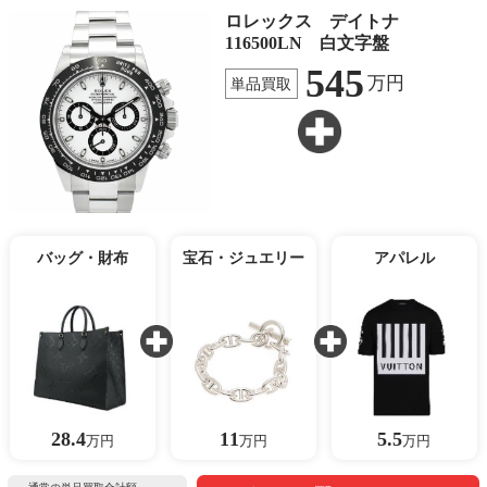
ロレックス デイトナ
116500LN 白文字盤
545
万円
単品買取
バッグ・財布
宝石・ジュエリー
アパレル
28.4
11
5.5
万円
万円
万円