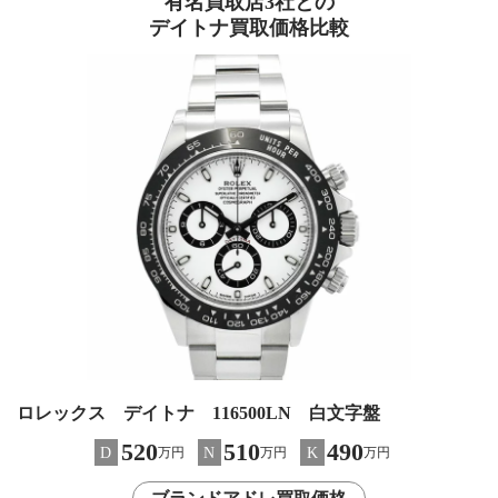
有名買取店3社との
デイトナ買取価格比較
ロレックス デイトナ 116500LN 白文字盤
520
510
490
D
N
K
万円
万円
万円