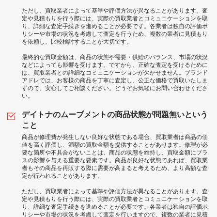
ただし、買取業者によって基準や評価方法が異なることがあります。査
定や見積もりを行う際には、実際の買取業者とコミュニケーションを取
り、詳細な査定手続きを進めることが必要です。各業者は独自の評価ポ
リシーや市場の状況を考慮して査定を行うため、複数の業者に見積もり
を依頼し、比較検討することが大切です。
最終的な買取金額は、商品の状態や需要・供給のバランス、市場の状況
などによっても影響を受けます。ですから、正確な査定を受けるために
は、買取業者との詳細なコミュニケーションが欠かせません。ブランド
アドレでは、お客様の商品を丁寧に査定し、公正な価格で買取いたしま
すので、安心してご相談ください。どうぞお気軽にお問い合わせくださ
い。
デイトナのムーブメントの商品状態が問題無いという
こと
商品が修理費が発生しない良好な状態である場合、買取業者は商品の価
値を高く評価し、満額の買取金額を提供することがあります。修理が必
要な箇所や不具合がないことは、商品の状態を維持し、買取金額にプラ
スの影響を与える重要な要素です。商品が良好な状態であれば、買取業
者もその商品を再販する際に需要が高まると考えるため、より高額な査
定が行われることがあります。
ただし、買取業者によって基準や評価方法が異なることがあります。査
定や見積もりを行う際には、実際の買取業者とコミュニケーションを取
り、詳細な査定手続きを進めることが必要です。各業者は独自の評価ポ
リシーや市場の状況を考慮して査定を行いますので、複数の業者に見積