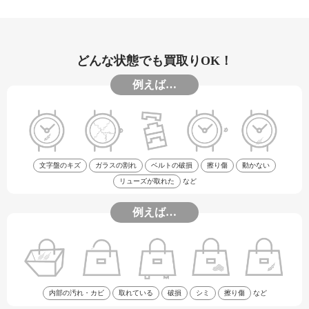
どんな状態でも買取りOK！
例えば…
文字盤のキズ
ガラスの割れ
ベルトの破損
擦り傷
動かない
リューズが取れた
など
例えば…
内部の汚れ・カビ
取れている
破損
シミ
擦り傷
など