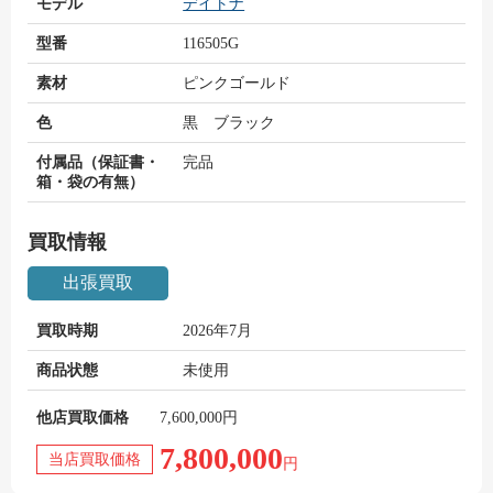
モデル
デイトナ
型番
116505G
素材
ピンクゴールド
色
黒 ブラック
付属品（保証書・
完品
箱・袋の有無）
買取情報
出張買取
買取時期
2026年7月
商品状態
未使用
他店買取価格
7,600,000円
7,800,000
当店買取価格
円