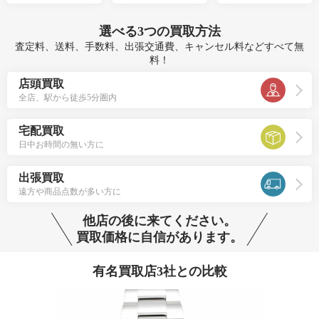
選べる
3つ
の買取方法
査定料、送料、手数料、出張交通費、キャンセル料などすべて無
料！
店頭買取
全店、駅から徒歩5分圏内
宅配買取
日中お時間の無い方に
出張買取
遠方や商品点数が多い方に
他店の後に来てください。
買取価格に自信があります。
有名買取店3社との比較