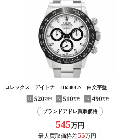
ロレックス デイトナ 116500LN 白文字盤
520
510
490
D
N
K
万円
万円
万円
ブランドアドレ買取価格
545
万円
55
最大買取価格差
万円！