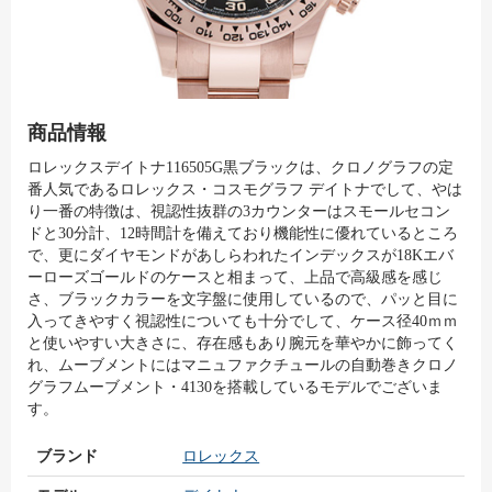
商品情報
ロレックスデイトナ116505G黒ブラックは、クロノグラフの定
番人気であるロレックス・コスモグラフ デイトナでして、やは
り一番の特徴は、視認性抜群の3カウンターはスモールセコン
ドと30分計、12時間計を備えており機能性に優れているところ
で、更にダイヤモンドがあしらわれたインデックスが18Kエバ
ーローズゴールドのケースと相まって、上品で高級感を感じ
さ、ブラックカラーを文字盤に使用しているので、パッと目に
入ってきやすく視認性についても十分でして、ケース径40ｍｍ
と使いやすい大きさに、存在感もあり腕元を華やかに飾ってく
れ、ムーブメントにはマニュファクチュールの自動巻きクロノ
グラフムーブメント・4130を搭載しているモデルでございま
す。
ブランド
ロレックス