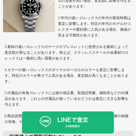
ルの需要が高い場合、査定額に影響を与える
ことがあります。
2.年代の違い:ロレックスの年代や製造時期は
査定に影響します。特定の年代のモデルがコ
レクターや愛好家に人気がある場合、価値が
高まる可能性があります。
3.素材の違い:ロレックスのケースやブレスレットに使用される素材によって
査定額が異なることがあります。例えば、ステンレススチールや金素材のロ
レックスは一般的に高い需要があります。
4.カラーの違い:ロレックスのダイヤルやベゼルのカラーも査定に影響しま
す。特定のカラーが希少で人気がある場合、査定額が高くなることがありま
す。
5.付属品の有無:ロレックスには箱や保証書、取扱説明書、補助具などの付属
品があります。これらの付属品が揃っているかどうかは査定に大きな影響を
与えます。
6.商品状態の違い:ロレックスの外観や動作状態が査定に重要です。傷や損傷
の有無、ケースやブレスレットの状態などが査定額に影響します。