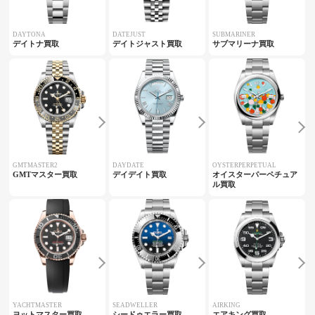
DAYTONA
DATEJUST
SUBMARINER
デイトナ買取
デイトジャスト買取
サブマリーナ買取
GMTMASTER2
DAYDATE
OYSTERPERPETUAL
GMTマスター買取
デイデイト買取
オイスターパーペチュア
ル買取
YACHTMASTER
SEADWELLER
AIRKING
ヨットマスター買取
シードゥエラー買取
エアキング買取