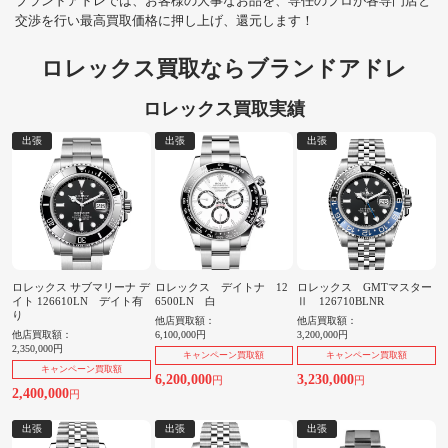
ブランドアドレでは、お客様の大事なお品を、専任のプロが各専門店と
交渉を行い最高買取価格に押し上げ、還元します！
ロレックス買取ならブランドアドレ
ロレックス買取実績
出張
出張
出張
ロレックス サブマリーナ デ
ロレックス デイトナ 12
ロレックス GMTマスター
イト 126610LN デイト有
6500LN 白
Ⅱ 126710BLNR
り
他店買取額：
他店買取額：
他店買取額：
6,100,000円
3,200,000円
2,350,000円
キャンペーン買取額
キャンペーン買取額
キャンペーン買取額
6,200,000
3,230,000
円
円
2,400,000
円
出張
出張
出張