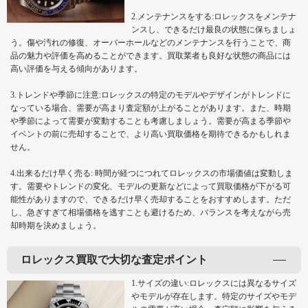
2.メンテナンスをする:ロレックスをメンテナ
ンスし、できるだけ最良の状態に保ちましょ
う。傷や汚れの修復、オーバーホールなどのメンテナンスを行うことで、商
品の魅力や評価を高めることができます。買取業者も良好な状態の商品には
高い評価を与える傾向があります。
3.トレンドや季節に注意:ロレックスの特定のモデルやデザインがトレンドに
なっている場合、需要が高まり査定額が上がることがあります。また、時期
や季節によって需要が変動することも考慮しましょう。需要が高まる季節や
イベントの前に売却することで、より高い買取価格を期待できるかもしれま
せん。
4.出来るだけ早く売る: 時間が経つにつれてロレックスの市場価値は変動しま
す。需要やトレンドの変化、モデルの更新などによって買取価格が下がる可
能性がありますので、できるだけ早く売却することをおすすめします。ただ
し、急ぎすぎて相場価格を逃すことも避けるため、バランスを考えながら売
却時期を決めましょう。
ロレックス買取で大切な査定ポイント
1.サイズの違い:ロレックスには異なるサイズ
やモデルが存在します。特定のサイズやモデ