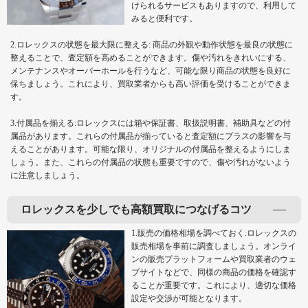
けられるサービスもありますので、利用して
みると便利です。
2.ロレックスの状態を最大限に整える: 商品の外観や動作状態を最良の状態に
整えることで、査定額を高めることができます。傷や汚れをきれいにする、
メンテナンスやオーバーホールを行うなど、可能な限り商品の状態を良好に
保ちましょう。これにより、買取業者からも高い評価を受けることができま
す。
3.付属品を揃える:ロレックスには箱や保証書、取扱説明書、補助具などの付
属品があります。これらの付属品が揃っていると査定額にプラスの影響を与
えることがあります。可能な限り、オリジナルの付属品を整えるようにしま
しょう。また、これらの付属品の状態も重要ですので、傷や汚れがないよう
に注意しましょう。
ロレックスを少しでも高額買取につなげるコツ
1.販売の価格相場を調べておく:ロレックスの
販売相場を事前に調査しましょう。オンライ
ンの販売プラットフォームや買取業者のウェ
ブサイトなどで、同様の商品の価格を確認す
ることが重要です。これにより、適切な価格
設定や交渉が可能となります。