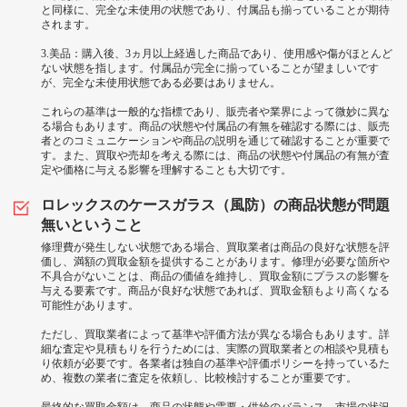
と同様に、完全な未使用の状態であり、付属品も揃っていることが期待
されます。
3.美品：購入後、3ヵ月以上経過した商品であり、使用感や傷がほとんど
ない状態を指します。付属品が完全に揃っていることが望ましいです
が、完全な未使用状態である必要はありません。
これらの基準は一般的な指標であり、販売者や業界によって微妙に異な
る場合もあります。商品の状態や付属品の有無を確認する際には、販売
者とのコミュニケーションや商品の説明を通じて確認することが重要で
す。また、買取や売却を考える際には、商品の状態や付属品の有無が査
定や価格に与える影響を理解することも大切です。
ロレックスのケースガラス（風防）の商品状態が問題
無いということ
修理費が発生しない状態である場合、買取業者は商品の良好な状態を評
価し、満額の買取金額を提供することがあります。修理が必要な箇所や
不具合がないことは、商品の価値を維持し、買取金額にプラスの影響を
与える要素です。商品が良好な状態であれば、買取金額もより高くなる
可能性があります。
ただし、買取業者によって基準や評価方法が異なる場合もあります。詳
細な査定や見積もりを行うためには、実際の買取業者との相談や見積も
り依頼が必要です。各業者は独自の基準や評価ポリシーを持っているた
め、複数の業者に査定を依頼し、比較検討することが重要です。