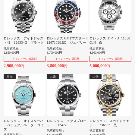
ロレックス デイトジャス
ロレックス GMTマスターⅡ
ロレックス デイトナ 11650
ト41 126334G ブラック
126710BLRO ジュビリー
0LN 白
他店買取額：
他店買取額：
他店買取額：
2,850,000円
3,700,000円
4,900,000円
キャンペーン買取額
キャンペーン買取額
キャンペーン買取額
2,900,000
3,800,000
5,000,000
円
円
円
店頭
出張
出張
ロレックス オイスターパ
ロレックス エクスプロー
ロレックス スカイドゥエ
ーペチュアル36 ターコイ
ラーⅠ 124270
ラー 336933 黒
ズ
他店買取額：
他店買取額：
他店買取額：
1,650,000円
3,970,000円