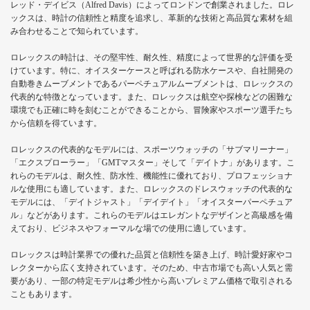
レッド・デイビス（Alfred Davis）によってロンドンで創業されました。ロレ
ックスは、時計の信頼性と精度を追求し、革新的な技術と高品質な素材を組
み合わせることで知られています。
ロレックスの時計は、その堅牢性、耐久性、精度によって世界的な評価を受
けています。特に、オイスターケースと呼ばれる防水ケースや、自社開発の
自動巻きムーブメントであるパーペチュアルムーブメントは、ロレックスの
代表的な特徴となっています。また、ロレックスは航空や探検などの困難な
環境でも正確に時を刻むことができることから、冒険家やスポーツ選手たち
から信頼を得ています。
ロレックスの代表的なモデルには、スポーツウォッチの「サブマリーナー」
「エクスプローラー」「GMTマスター」そして「デイトナ」があります。こ
れらのモデルは、耐久性、防水性、機能性に優れており、プロフェッショナ
ルな使用にも適しています。また、ロレックスのドレスウォッチの代表的な
モデルには、「デイトジャスト」「デイデイト」「オイスターパーペチュア
ル」などがあります。これらのモデルはエレガントなデザインと高級感を備
えており、ビジネスやフォーマルな場での使用に適しています。
ロレックスは時計業界での優れた品質と信頼性を築き上げ、時計愛好家やコ
レクターから広く支持されています。そのため、中古市場でも高い人気と需
要があり、一部の特定モデルは希少性から高いプレミアム価格で取引される
こともあります。