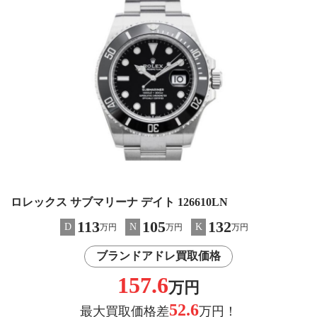
ロレックス サブマリーナ デイト 126610LN
113
105
132
D
N
K
万円
万円
万円
ブランドアドレ買取価格
157.6
万円
52.6
最大買取価格差
万円！