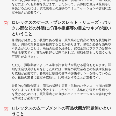
最終的な買取金額は、商品の状態や需要・供給のバランス、市場の状況
などによっても影響を受けます。したがって、具体的な査定や見積もり
を受けるためには、買取業者との直接のコミュニケーションや詳細な査
定手続きが必要です。
ロレックスのケース・ブレスレット・リューズ・バッ
クル部などの外装に打痕や損傷等の目立つキズが無い
ということ
修理費が発生しない状態である場合、買取業者は商品の良好な状態を評
価し、満額の買取金額を提供することがあります。修理が必要な箇所や
不具合がないことは、商品の価値を維持し、買取金額にプラスの影響を
与える要素です。商品が良好な状態であれば、買取金額もより高くなる
可能性があります。
ただし、買取業者によって基準や評価方法が異なる場合もあります。詳
細な査定や見積もりを行うためには、実際の買取業者との相談や見積も
り依頼が必要です。各業者は独自の基準や評価ポリシーを持っているた
め、複数の業者に査定を依頼し、比較検討することが重要です。
最終的な買取金額は、商品の状態や需要・供給のバランス、市場の状況
などによっても影響を受けます。したがって、具体的な査定や見積もり
を受けるためには、買取業者との直接のコミュニケーションや詳細な査
定手続きが必要です。
ロレックスのムーブメントの商品状態が問題無いとい
うこと