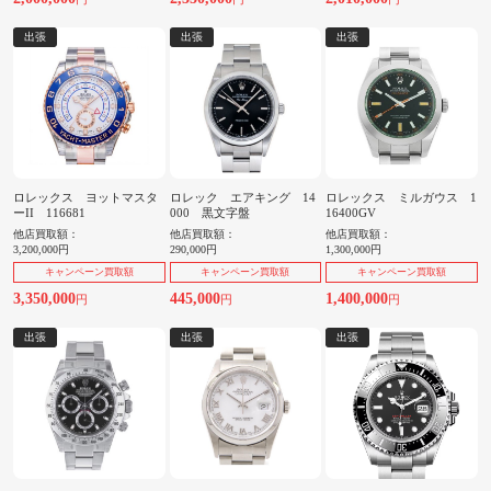
出張
出張
出張
ロレックス ヨットマスタ
ロレック エアキング 14
ロレックス ミルガウス 1
ーII 116681
000 黒文字盤
16400GV
他店買取額：
他店買取額：
他店買取額：
3,200,000円
290,000円
1,300,000円
キャンペーン買取額
キャンペーン買取額
キャンペーン買取額
3,350,000
445,000
1,400,000
円
円
円
出張
出張
出張