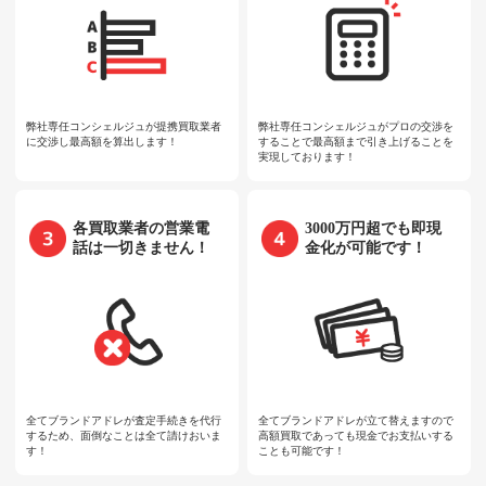
弊社専任コンシェルジュが提携買取業者
弊社専任コンシェルジュがプロの交渉を
に交渉し最高額を算出します！
することで最高額まで引き上げることを
実現しております！
各買取業者の営業電
3000万円超でも即現
話は一切きません！
金化が可能です！
全てブランドアドレが査定手続きを代行
全てブランドアドレが立て替えますので
するため、面倒なことは全て請けおいま
高額買取であっても現金でお支払いする
す！
ことも可能です！