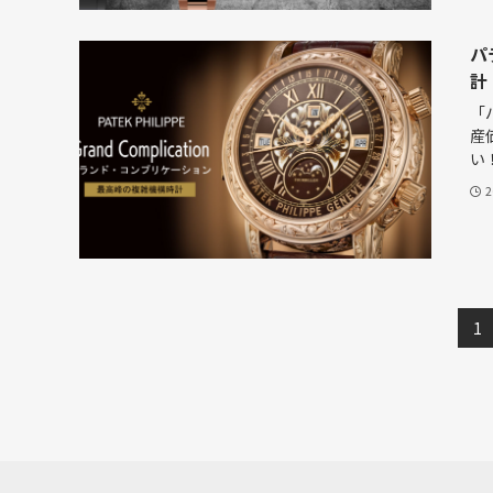
パ
計
「
産
い！
1