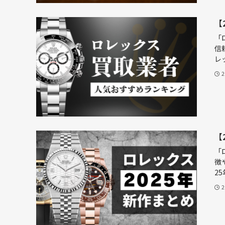
【
「
信
レッ
【
「
徴
25