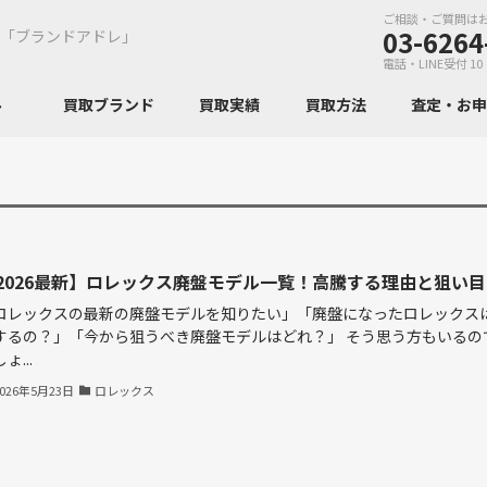
ご相談・ご質問は
03-6264
「ブランドアドレ」
電話・LINE受付 10
ンル
買取ブランド
買取実績
買取方法
査定・お
2026最新】ロレックス廃盤モデル一覧！高騰する理由と狙い目
ロレックスの最新の廃盤モデルを知りたい」「廃盤になったロレックス
するの？」「今から狙うべき廃盤モデルはどれ？」 そう思う方もいるの
ょ...
2026年5月23日
ロレックス