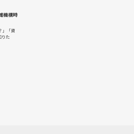
雑機構時
？」「資
知りた