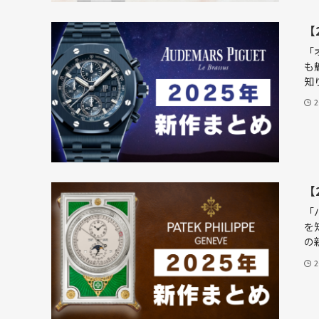
【
「
も
知り
【
「
を
の新