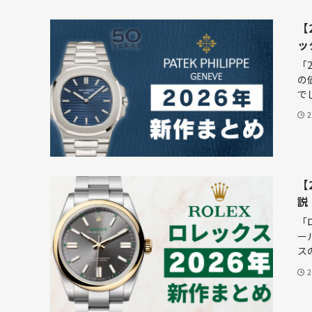
【
ッ
「
の
でし
【
説
「
ー
スの