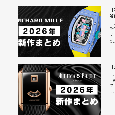
【
解
「
や
ャー
【
「
「
では