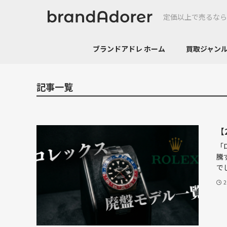
定価以上で売るなら
ブランドアドレ ホーム
買取ジャ
記事一覧
【
「
騰
でし