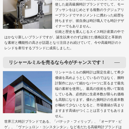
使した超高級腕時計ブランドででして、モー
ブッサンをはじめとする複数のラグジュアリ
ーブランドでマネジメントに携わった経歴を
持ちますが、彼自身は時計職人でも時計デザ
イナーでもありません。
伝統と歴史を重んじるスイス時計産業の中で
はかなり新しいブランドですが、誕生以来そのずば抜けた価格設定と革新的
な素材と機能性の高さが話題となり注目され続けていて、今や高級時計のト
レンドを牽引するブランドに成長しました。
リシャールミルを売るなら今がチャンスです！
リシャールミルの腕時計は限定生産して希少
価値を高めようとしているのではなく、腕時
計製作において細かなパーツに至るまで最先
端の素材を使用し、最高の技術を用いて製造
している為、必然的に生産本数が限られ価格
も高額になります。優れた腕時計の生産本数
が極めて少ないとなると、市場価値が高まり
ますます高値がつくことは言うまでもありま
せん。
世界三大時計ブランドである、「パテック・フィリップ」、「オーデマ・ピ
ゲ」、「ヴァシュロン・コンスタンタン」など名だたる高級時計ブランドは