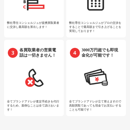
弊社専任コンシェルジュが提携買取業者
弊社専任コンシェルジュがプロの交渉を
に交渉し最高額を算出します！
することで最高額まで引き上げることを
実現しております！
各買取業者の営業電
3000万円超でも即現
話は一切きません！
金化が可能です！
全てブランドアドレが査定手続きを代行
全てブランドアドレが立て替えますので
するため、面倒なことは全て請けおいま
高額買取であっても現金でお支払いする
す！
ことも可能です！