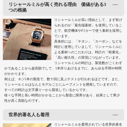
リシャールミルが高く売れる理由 価値がある3
つの根拠
リシャールミルが高い理由として、まず挙げ
られるのが「最先端素材」を使用しているこ
とで、航空機体やF1カーで使う素材を採用し
ています。
具体的には、「チタン」「カーボン」などを
時計に使用していまして、リシャールミルに
よる素材へのこだわりは、時計の「軽量化」
「高い耐久性」の実現につながっています。
リシャールミルの時計は、製造数がごくわず
かであることから超高額でして、1本作りあげるまでに、あらゆる手間や時間
がかかります。
例えば、ネジ1本の製造で、数十回に及ぶテストが行われるほどです。また、
リシャールミルはなんとモデルごとにムーブメントを開発していますので、
すべての時計は文字通り一から製造しているからです。
様々な手間と長い時間がかかることから製造に限界があり、結果として希少
性が高く高額なのです。
世界的著名人も着用
リシャールミルを愛用されている世界的著名