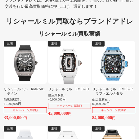
ブランドアドレでは、お客様の大事なお品を、専任のプロが各専門店と
交渉を行い最高買取価格に押し上げ、還元します！
リシャールミル買取ならブランドアドレ
リシャールミル買取実績
出張
出張
出張
リシャールミル RM67-01
リシャールミル RM07-01
リシャールミル RM35-03
チタン
ラファエルナダル
他店買取額：
他店買取額：
40,000,000円
他店買取額：
31,000,000円
80,000,000円
キャンペーン買取額
キャンペーン買取額
キャンペーン買取額
45,000,000
円
33,000,000
84,000,000
円
円
出張
出張
出張