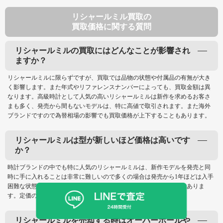
リシャールミル買取の
買取価格に関する質問
リシャールミルの買取にはどんなことが影響され
ますか？
リシャールミルに限らずですが、買取では品物の状態や付属品の有無が大き
く影響します。また年式やリファレンスナンバーによっても、買取金額は異
なります。高級時計として人気の高いリシャールミルは新作を求めるお客さ
まも多く、発売から間もないモデルは、特に高値で取引されます。また海外
ブランドですので為替相場の影響でも買取価格が上下することもあります。
リシャールミルは型が新しいほど価格は高いです
か？
時計ブランドの中でも特に人気のリシャールミルは、新作モデルを発売と同
時に手に入れることは非常に難しいので多くの場合は発売から1年ほどは入手
困難な状態が続き、この間の買取価格は定価よりも高くなることもありま
す。定価の200％以上にもなるモデルもあります。
リシャールミルを売却する時はオーバーホールや