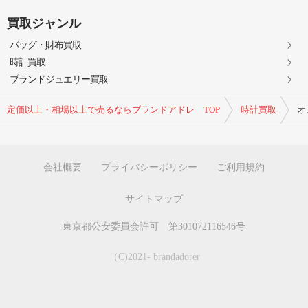
買取ジャンル
バッグ・財布買取
時計買取
ブランドジュエリー買取
定価以上・相場以上で売るならブランドアドレ TOP
時計買取
オ
会社概要
プライバシーポリシー
ご利用規約
サイトマップ
東京都公安委員会許可 第301072116546号
（C)2021- brandadorer