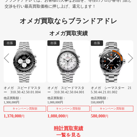
ブランドアドレでは、お客様の大事なお品を、専任のプロが各専門店と
交渉を行い最高買取価格に押し上げ、還元します！
オメガ買取ならブランドアドレ
オメガ買取実績
出張
出張
出張
オメガ スピードマスタ
オメガ スピードマスタ
オメガ シーマスター 21
ー 310.30.42.50.01.004
ー 310.30.42.50.04.001
5.30.44.21.01.002
4
他店買取額：
他店買取額：
他店買取額：
1,300,000円
1,000,000円
550,000円
4
キャンペーン買取額
キャンペーン買取額
キャンペーン買取額
1,370,000
1,080,000
580,000
5
円
円
円
時計買取実績
一覧を見る