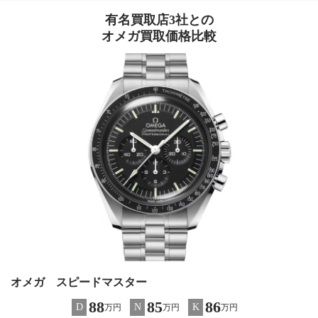
有名買取店3社との
オメガ買取価格比較
オメガ スピードマスター
88
85
86
D
N
K
万円
万円
万円