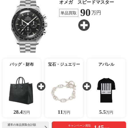
オメガ スピードマスター
90
万円
単品買取
バッグ・財布
宝石・ジュエリー
アパレル
28.4
11
5.5
万円
万円
万円
通常の単品買取合計額
145
キャンペーン買取