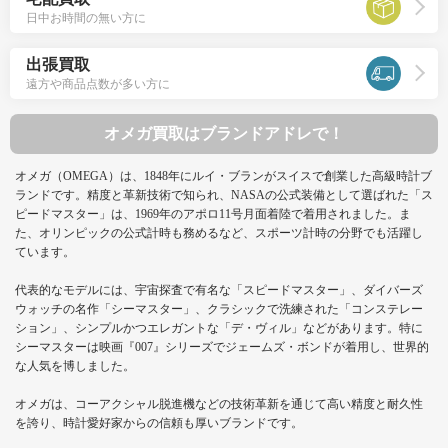
日中お時間の無い方に
出張買取
遠方や商品点数が多い方に
オメガ買取はブランドアドレで！
オメガ（OMEGA）は、1848年にルイ・ブランがスイスで創業した高級時計ブ
ランドです。精度と革新技術で知られ、NASAの公式装備として選ばれた「ス
ピードマスター」は、1969年のアポロ11号月面着陸で着用されました。ま
た、オリンピックの公式計時も務めるなど、スポーツ計時の分野でも活躍し
ています。
代表的なモデルには、宇宙探査で有名な「スピードマスター」、ダイバーズ
ウォッチの名作「シーマスター」、クラシックで洗練された「コンステレー
ション」、シンプルかつエレガントな「デ・ヴィル」などがあります。特に
シーマスターは映画『007』シリーズでジェームズ・ボンドが着用し、世界的
な人気を博しました。
オメガは、コーアクシャル脱進機などの技術革新を通じて高い精度と耐久性
を誇り、時計愛好家からの信頼も厚いブランドです。