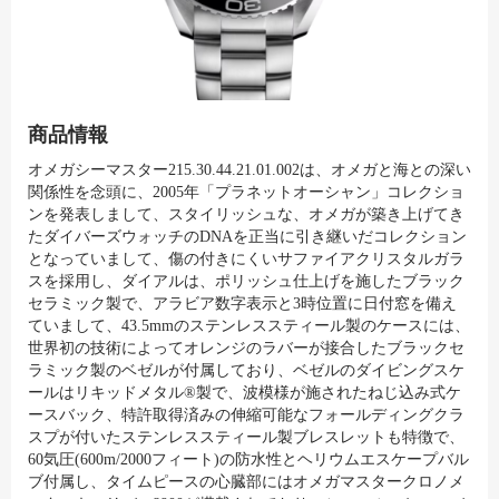
商品情報
オメガシーマスター215.30.44.21.01.002は、オメガと海との深い
関係性を念頭に、2005年「プラネットオーシャン」コレクショ
ンを発表しまして、スタイリッシュな、オメガが築き上げてき
たダイバーズウォッチのDNAを正当に引き継いだコレクション
となっていまして、傷の付きにくいサファイアクリスタルガラ
スを採用し、ダイアルは、ポリッシュ仕上げを施したブラック
セラミック製で、アラビア数字表示と3時位置に日付窓を備え
ていまして、43.5mmのステンレススティール製のケースには、
世界初の技術によってオレンジのラバーが接合したブラックセ
ラミック製のベゼルが付属しており、ベゼルのダイビングスケ
ールはリキッドメタル®製で、波模様が施されたねじ込み式ケ
ースバック、特許取得済みの伸縮可能なフォールディングクラ
スプが付いたステンレススティール製ブレスレットも特徴で、
60気圧(600m/2000フィート)の防水性とヘリウムエスケープバル
ブ付属し、タイムピースの心臓部にはオメガマスタークロノメ