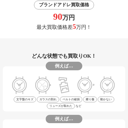
ブランドアドレ買取価格
90
万円
5
最大買取価格差
万円！
どんな状態でも買取りOK！
例えば…
文字盤のキズ
ガラスの割れ
ベルトの破損
擦り傷
動かない
リューズが取れた
など
例えば…