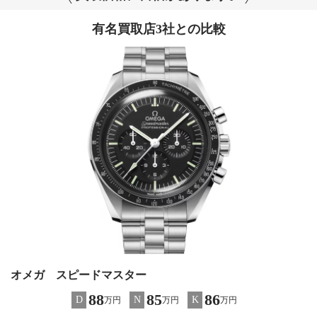
有名買取店3社との比較
オメガ スピードマスター
88
85
86
D
N
K
万円
万円
万円