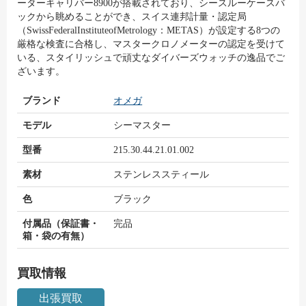
ーターキャリバー8900が搭載されており、シースルーケースバ
ックから眺めることができ、スイス連邦計量・認定局
（SwissFederalInstituteofMetrology：METAS）が設定する8つの
厳格な検査に合格し、マスタークロノメーターの認定を受けて
いる、スタイリッシュで頑丈なダイバーズウォッチの逸品でご
ざいます。
ブランド
オメガ
モデル
シーマスター
型番
215.30.44.21.01.002
素材
ステンレススティール
色
ブラッ ク
付属品（保証書・
完品
箱・袋の有無）
買取情報
出張買取