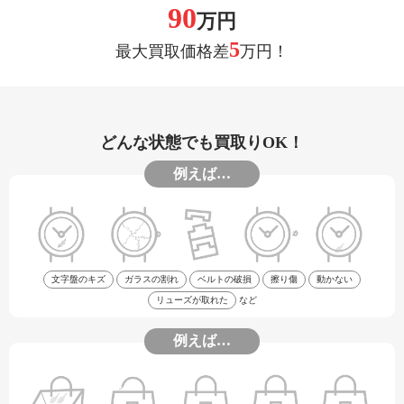
90
万円
5
最大買取価格差
万円！
どんな状態でも買取りOK！
例えば…
文字盤のキズ
ガラスの割れ
ベルトの破損
擦り傷
動かない
リューズが取れた
など
例えば…