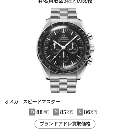
有名買取店3社との比較
オメガ スピードマスター
88
85
86
D
N
K
万円
万円
万円
ブランドアドレ買取価格