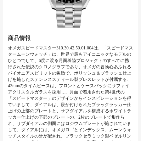
商品情報
オメガスピードマスター310.30.42.50.01.004は、「スピードマス
タームーンウォッチ」は、世界で最もアイコニックなモデルの
ひとつでして、6度に渡る月面着陸プロジェクトのすべてに携
行された伝説のクロノグラフであり、オメガの冒険心あふれる
パイオニアスピリットの象徴で、ポリッシュ＆ブラッシュ仕上
げを施したステンレススティール製ブレスレットが付属する、
42mmのタイムピースは、フロントとケースバックにサファイ
アクリスタルガラスを採用し、月面で着用された第4世代の
「スピードマスター」のデザインからインスピレーションを得
ていまして、ダイアルは、段が付けられたブラックラッカー仕
上げの上部のプレートと、サブダイアルを構成するホワイトラ
ッカー仕上げの下部のプレートの、2枚のプレートで形作ら
れ、サブダイアルの側面にはロジウムプレートが施されていま
して、ダイアルには、オメガロゴとインデックス、ムーンウォ
ッチスタイルの針が配され、ブラックセラミック製ベゼルリン