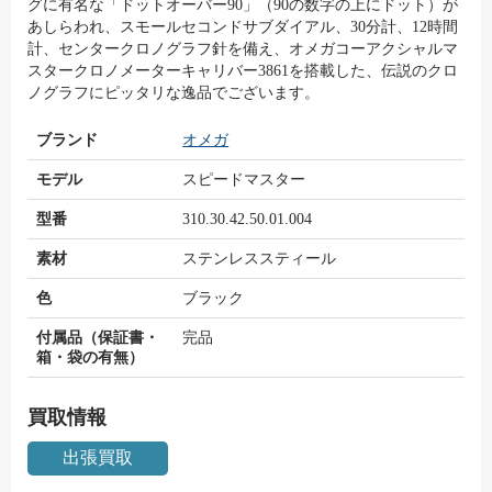
グに有名な「ドットオーバー90」（90の数字の上にドット）が
あしらわれ、スモールセコンドサブダイアル、30分計、12時間
計、センタークロノグラフ針を備え、オメガコーアクシャルマ
スタークロノメーターキャリバー3861を搭載した、伝説のクロ
ノグラフにピッタリな逸品でございます。
ブランド
オメガ
モデル
スピードマスター
型番
310.30.42.50.01.004
素材
ステンレススティール
色
ブラッ ク
付属品（保証書・
完品
箱・袋の有無）
買取情報
出張買取