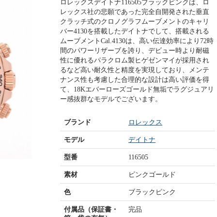
ロレックスデイトナ116505ブラックピンクは、ロ
レックス社の悲願であった完全自開発された垂直
クラッチ式のクロノグラフムーブメントのキャリ
バー4130を搭載したデイトナでして、搭載される
ムーブメントCal.4130は、高い伝達効率により72時
間のパワーリザーブを誇り、デビュー時より耐磁
性に優れるパラクロム製ヒゲゼンマイが採用され
るなど高い耐久性と精度を実現しており、メンテ
ナンス性も考慮した合理的な設計は高い評価を得
て、18Kエバーローズゴールド無垢でラグジュアリ
ー感抜群なモデルでございます。
ブランド
ロレックス
モデル
デイトナ
型番
116505
素材
ピンクゴールド
色
ブラックピンク
付属品（保証書・
完品