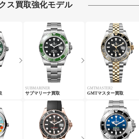
クス
買取強化モデル
SUBMARINER
GMTMASTER2
取
サブマリーナ買取
GMTマスター買取