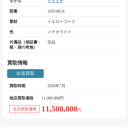
モデル
デイトナ
型番
116518LN
素材
イエローゴード
色
メテオライト
付属品（保証書・
完品
箱・袋の有無）
買取情報
出張買取
買取時期
2026年7月
他店買取価格
11,000,000円
11,500,000
当店買取価格
円