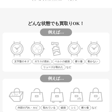
どんな状態でも買取りOK！
例えば…
文字盤のキズ
ガラスの割れ
ベルトの破損
擦り傷
動かない
リューズが取れた
など
例えば…
内部の汚れ・カビ
取れている
破損
シミ
擦り傷
など