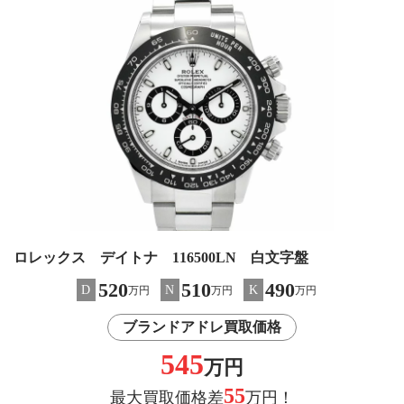
ロレックス デイトナ 116500LN 白文字盤
520
510
490
D
N
K
万円
万円
万円
ブランドアドレ買取価格
545
万円
55
最大買取価格差
万円！