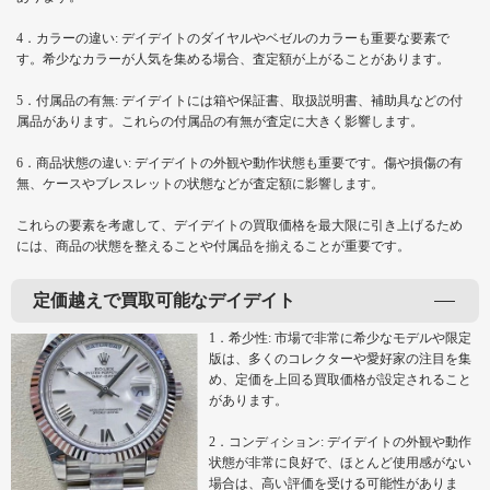
4．カラーの違い: デイデイトのダイヤルやベゼルのカラーも重要な要素で
す。希少なカラーが人気を集める場合、査定額が上がることがあります。
5．付属品の有無: デイデイトには箱や保証書、取扱説明書、補助具などの付
属品があります。これらの付属品の有無が査定に大きく影響します。
6．商品状態の違い: デイデイトの外観や動作状態も重要です。傷や損傷の有
無、ケースやブレスレットの状態などが査定額に影響します。
これらの要素を考慮して、デイデイトの買取価格を最大限に引き上げるため
には、商品の状態を整えることや付属品を揃えることが重要です。
定価越えで買取可能なデイデイト
1．希少性: 市場で非常に希少なモデルや限定
版は、多くのコレクターや愛好家の注目を集
め、定価を上回る買取価格が設定されること
があります。
2．コンディション: デイデイトの外観や動作
状態が非常に良好で、ほとんど使用感がない
場合は、高い評価を受ける可能性がありま