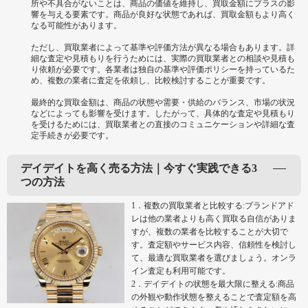
所や不具合がないことは、商品の価値を維持し、買取金額にプラスの影
響を与える要素です。商品が良好な状態であれば、買取金額もより高く
なる可能性があります。
ただし、買取業者によって基準や評価方法が異なる場合もあります。詳
細な査定や見積もりを行うためには、実際の買取業者との相談や見積も
り依頼が必要です。各業者は独自の基準や評価ポリシーを持っているた
め、複数の業者に査定を依頼し、比較検討することが重要です。
最終的な買取金額は、商品の状態や需要・供給のバランス、市場の状況
などによっても影響を受けます。したがって、具体的な査定や見積もり
を受けるためには、買取業者との直接のコミュニケーションや詳細な査
定手続きが必要です。
デイデイトを高く売る方法｜今すぐ実践できる3
つの方法
1．複数の買取業者と比較する:ブランドアド
レは他の業者よりも高く買取る自信がありま
すが、複数の業者を比較することが大切で
す。査定額やサービス内容、信頼性を検討し
て、最適な買取業者を選びましょう。オンラ
イン査定も利用可能です。
2．デイデイトの状態を最大限に整える:商品
の外観や動作状態を整えることで査定額を高