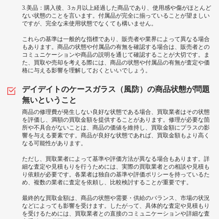
3.美品：購入後、3ヵ月以上経過した商品であり、使用感や傷がほとんど
ない状態のことを言います。付属品が完全に揃っていることが望ましい
ですが、完全な未使用状態でなくても構いません。
これらの基準は一般的な指標であり、販売者や業界によって異なる場合
もあります。商品の状態や付属品の有無を確認する場合は、販売者との
コミュニケーションや商品の説明を通じて確認することが大切です。ま
た、買取や売却を考える際には、商品の状態や付属品の有無が査定や価
格に与える影響を理解しておくといいでしょう。
デイデイトのケースガラス（風防）の商品状態が問題
無いということ
商品の修理費が発生しない良好な状態である場合、買取業者はその状態
を評価し、満額の買取金額を提供することがあります。修理が必要な箇
所や不具合がないことは、商品の価値を維持し、買取金額にプラスの影
響を与える要素です。商品が良好な状態であれば、買取金額もより高く
なる可能性があります。
ただし、買取業者によって基準や評価方法が異なる場合もあります。詳
細な査定や見積もりを行うためには、実際の買取業者との相談や見積も
り依頼が必要です。各業者は独自の基準や評価ポリシーを持っているた
め、複数の業者に査定を依頼し、比較検討することが重要です。
最終的な買取金額は、商品の状態や需要・供給のバランス、市場の状況
などによっても影響を受けます。したがって、具体的な査定や見積もり
を受けるためには、買取業者との直接のコミュニケーションや詳細な査