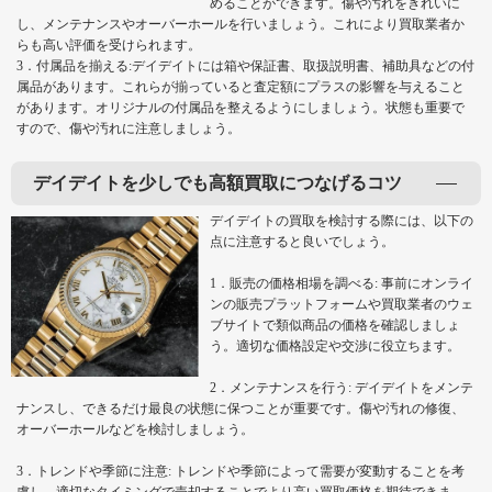
めることができます。傷や汚れをきれいに
し、メンテナンスやオーバーホールを行いましょう。これにより買取業者か
らも高い評価を受けられます。
3．付属品を揃える:デイデイトには箱や保証書、取扱説明書、補助具などの付
属品があります。これらが揃っていると査定額にプラスの影響を与えること
があります。オリジナルの付属品を整えるようにしましょう。状態も重要で
すので、傷や汚れに注意しましょう。
デイデイトを少しでも高額買取につなげるコツ
デイデイトの買取を検討する際には、以下の
点に注意すると良いでしょう。
1．販売の価格相場を調べる: 事前にオンライ
ンの販売プラットフォームや買取業者のウェ
ブサイトで類似商品の価格を確認しましょ
う。適切な価格設定や交渉に役立ちます。
2．メンテナンスを行う: デイデイトをメンテ
ナンスし、できるだけ最良の状態に保つことが重要です。傷や汚れの修復、
オーバーホールなどを検討しましょう。
3．トレンドや季節に注意: トレンドや季節によって需要が変動することを考