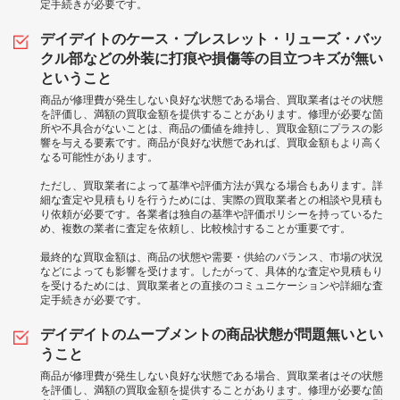
定手続きが必要です。
デイデイトのケース・ブレスレット・リューズ・バッ
クル部などの外装に打痕や損傷等の目立つキズが無い
ということ
商品が修理費が発生しない良好な状態である場合、買取業者はその状態
を評価し、満額の買取金額を提供することがあります。修理が必要な箇
所や不具合がないことは、商品の価値を維持し、買取金額にプラスの影
響を与える要素です。商品が良好な状態であれば、買取金額もより高く
なる可能性があります。
ただし、買取業者によって基準や評価方法が異なる場合もあります。詳
細な査定や見積もりを行うためには、実際の買取業者との相談や見積も
り依頼が必要です。各業者は独自の基準や評価ポリシーを持っているた
め、複数の業者に査定を依頼し、比較検討することが重要です。
最終的な買取金額は、商品の状態や需要・供給のバランス、市場の状況
などによっても影響を受けます。したがって、具体的な査定や見積もり
を受けるためには、買取業者との直接のコミュニケーションや詳細な査
定手続きが必要です。
デイデイトのムーブメントの商品状態が問題無いとい
うこと
商品が修理費が発生しない良好な状態である場合、買取業者はその状態
を評価し、満額の買取金額を提供することがあります。修理が必要な箇