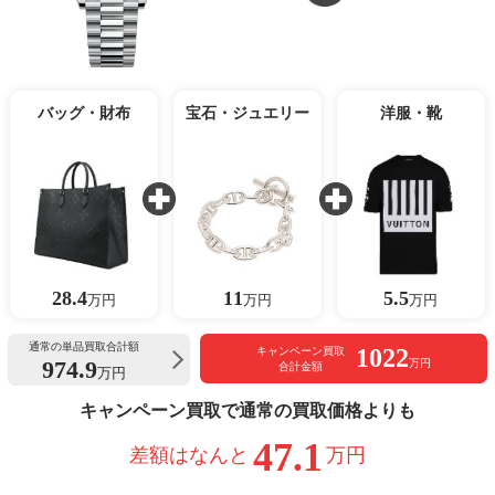
バッグ・財布
宝石・ジュエリー
洋服・靴
28.4
11
5.5
万円
万円
万円
通常の単品買取合計額
1022
キャンペーン買取
974.9
万円
合計金額
万円
キャンペーン買取で通常の買取価格よりも
47.1
差額はなんと
万円