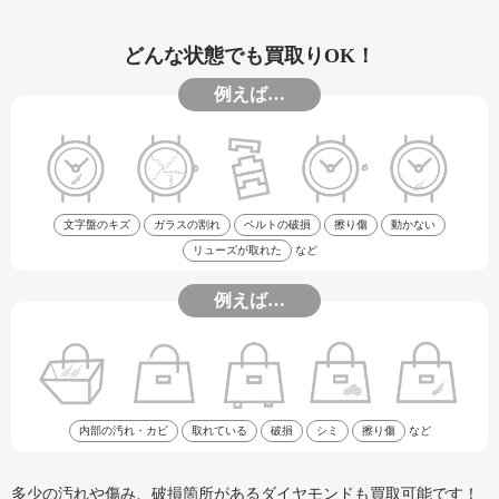
どんな状態でも買取りOK！
例えば…
文字盤のキズ
ガラスの割れ
ベルトの破損
擦り傷
動かない
リューズが取れた
など
例えば…
内部の汚れ・カビ
取れている
破損
シミ
擦り傷
など
多少の汚れや傷み、破損箇所があるダイヤモンドも買取可能です！