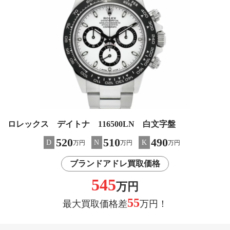
ロレックス デイトナ 116500LN 白文字盤
520
510
490
D
N
K
万円
万円
万円
ブランドアドレ買取価格
545
万円
55
最大買取価格差
万円！