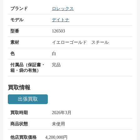
ブランド
ロレックス
モデル
デイトナ
型番
126503
素材
イエローゴールド スチール
色
白
付属品（保証書・
完品
箱・袋の有無）
買取情報
出張買取
買取時期
2026年3月
商品状態
未使用
他店買取価格
4,200,000円