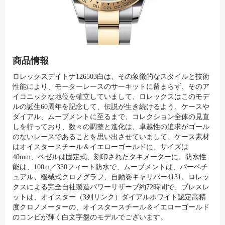
商品情報
ロレックスデイトナ126503白は、その象徴的なスタイルと技術
性能により、モーターレースのサーキットに留まらず、そのア
イコニックな地位を確立していまして、ロレックスはこのモデ
ルの誕生60周年を記念して、伝説が生き続けるよう、ケースや
ダイアル、ムーブメントに至るまで、コレクション全体の見直
しを行っており、数々の調整と進化は、卓越性の追求がゴール
のないレースであることを思い出させていまして、ケース素材
はオイスタースチール＆イエローゴールドに、サイズは
40mm、ベゼルは固定式、刻印されたタキメーターに、防水性
能は、100m／330フィート防水で、ムーブメントは、パーペチ
ュアル、機械式クロノグラフ、自動巻キャリバー4131、ロレッ
クスによる完全自社製造パワーリザーブ約72時間で、ブレスレ
ットは、オイスター（3列リンク）ダイアルホワイト認定高精
度クロノメーターの、オイスタースチール＆イエローゴールド
のコンビが輝く白文字盤のモデルでございます。