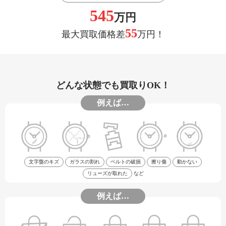
545
万円
55
最大買取価格差
万円！
どんな状態でも買取りOK！
例えば…
文字盤のキズ
ガラスの割れ
ベルトの破損
擦り傷
動かない
リューズが取れた
など
例えば…