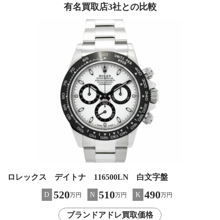
有名買取店3社との比較
ロレックス デイトナ 116500LN 白文字盤
520
510
490
D
N
K
万円
万円
万円
ブランドアドレ買取価格