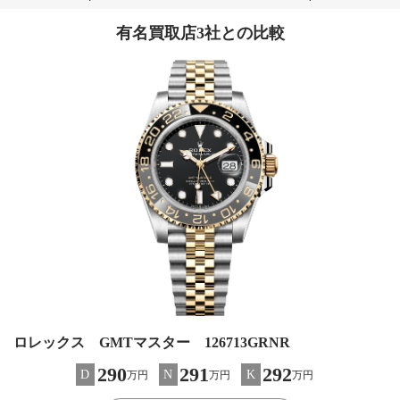
有名買取店3社との比較
ロレックス GMTマスター 126713GRNR
290
291
292
D
N
K
万円
万円
万円