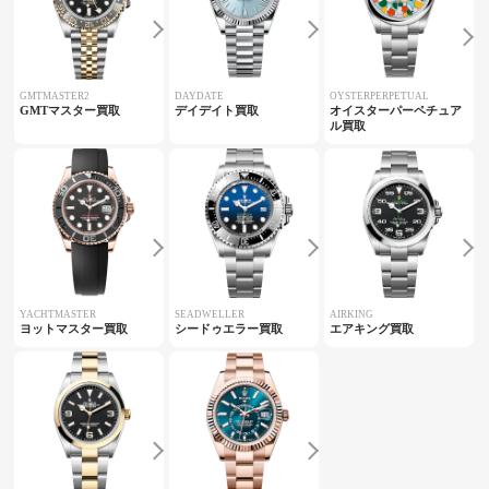
GMTMASTER2
DAYDATE
OYSTERPERPETUAL
GMTマスター買取
デイデイト買取
オイスターパーペチュア
ル買取
YACHTMASTER
SEADWELLER
AIRKING
ヨットマスター買取
シードゥエラー買取
エアキング買取