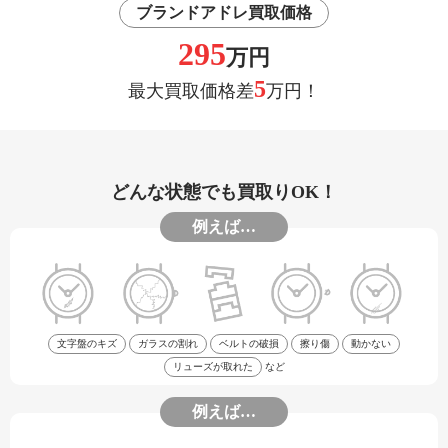
ブランドアドレ買取価格
295
万円
5
最大買取価格差
万円！
どんな状態でも買取りOK！
例えば…
文字盤のキズ
ガラスの割れ
ベルトの破損
擦り傷
動かない
リューズが取れた
など
例えば…