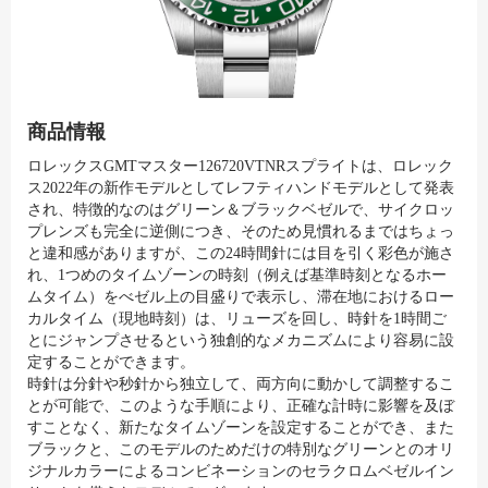
商品情報
ロレックスGMTマスター126720VTNRスプライトは、ロレック
ス2022年の新作モデルとしてレフティハンドモデルとして発表
され、特徴的なのはグリーン＆ブラックベゼルで、サイクロッ
プレンズも完全に逆側につき、そのため見慣れるまではちょっ
と違和感がありますが、この24時間針には目を引く彩色が施さ
れ、1つめのタイムゾーンの時刻（例えば基準時刻となるホー
ムタイム）をべゼル上の目盛りで表示し、滞在地におけるロー
カルタイム（現地時刻）は、リューズを回し、時針を1時間ご
とにジャンプさせるという独創的なメカニズムにより容易に設
定することができます。
時針は分針や秒針から独立して、両方向に動かして調整するこ
とが可能で、このような手順により、正確な計時に影響を及ぼ
すことなく、新たなタイムゾーンを設定することができ、また
ブラックと、このモデルのためだけの特別なグリーンとのオリ
ジナルカラーによるコンビネーションのセラクロムベゼルイン