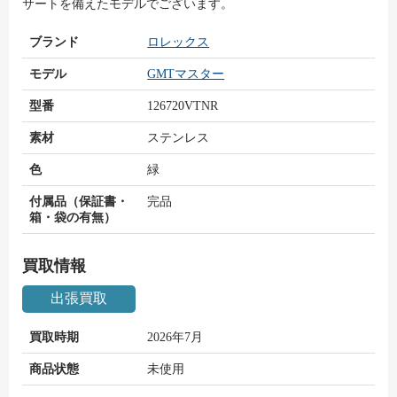
サートを備えたモデルでございます。
ブランド
ロレックス
モデル
GMTマスター
型番
126720VTNR
素材
ステンレス
色
緑
付属品（保証書・
完品
箱・袋の有無）
買取情報
出張買取
買取時期
2026年7月
商品状態
未使用