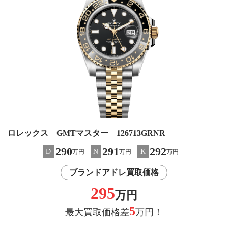
ロレックス GMTマスター 126713GRNR
290
291
292
D
N
K
万円
万円
万円
ブランドアドレ買取価格
295
万円
5
最大買取価格差
万円！