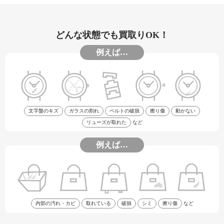
どんな状態でも買取りOK！
例えば…
文字盤のキズ
ガラスの割れ
ベルトの破損
擦り傷
動かない
リューズが取れた
など
例えば…
内部の汚れ・カビ
取れている
破損
シミ
擦り傷
など