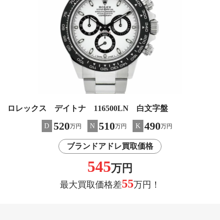
ロレックス デイトナ 116500LN 白文字盤
520
510
490
D
N
K
万円
万円
万円
ブランドアドレ買取価格
545
万円
55
最大買取価格差
万円！