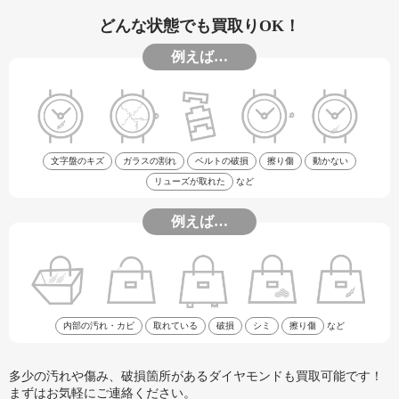
どんな状態でも買取りOK！
例えば…
文字盤のキズ
ガラスの割れ
ベルトの破損
擦り傷
動かない
リューズが取れた
など
例えば…
内部の汚れ・カビ
取れている
破損
シミ
擦り傷
など
多少の汚れや傷み、破損箇所があるダイヤモンドも買取可能です！
まずはお気軽にご連絡ください。