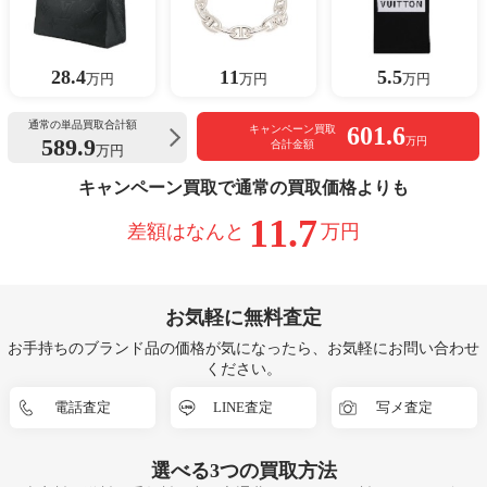
28.4
11
5.5
万円
万円
万円
通常の単品買取合計額
601.6
キャンペーン買取
589.9
万円
合計金額
万円
キャンペーン買取で通常の買取価格よりも
11.7
差額はなんと
万円
お気軽に無料査定
お手持ちのブランド品の価格が気になったら、お気軽にお問い合わせ
ください。
電話査定
LINE査定
写メ査定
選べる
3つ
の買取方法