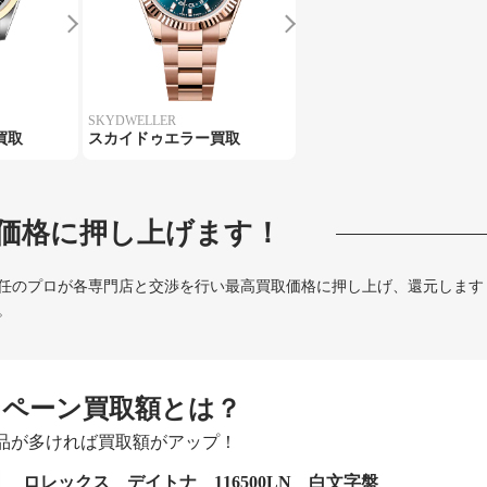
SKYDWELLER
買取
スカイドゥエラー買取
価格に押し上げます！
任のプロが各専門店と交渉を行い最高買取価格に押し上げ、還元します
。
ンペーン買取額とは？
品が多ければ買取額がアップ！
ロレックス デイトナ 116500LN 白文字盤