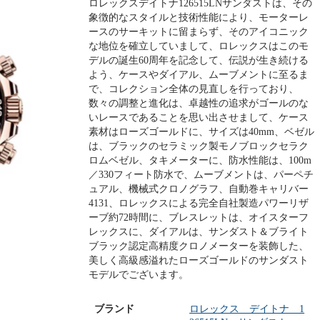
ロレックスデイトナ126515LNサンダストは、その
象徴的なスタイルと技術性能により、モーターレ
ースのサーキットに留まらず、そのアイコニック
な地位を確立していまして、ロレックスはこのモ
デルの誕生60周年を記念して、伝説が生き続ける
よう、ケースやダイアル、ムーブメントに至るま
で、コレクション全体の見直しを行っており、
数々の調整と進化は、卓越性の追求がゴールのな
いレースであることを思い出させまして、ケース
素材はローズゴールドに、サイズは40mm、ベゼル
は、ブラックのセラミック製モノブロックセラク
ロムベゼル、タキメーターに、防水性能は、100m
／330フィート防水で、ムーブメントは、パーペチ
ュアル、機械式クロノグラフ、自動巻キャリバー
4131、ロレックスによる完全自社製造パワーリザ
ーブ約72時間に、ブレスレットは、オイスターフ
レックスに、ダイアルは、サンダスト＆ブライト
ブラック認定高精度クロノメーターを装飾した、
美しく高級感溢れたローズゴールドのサンダスト
モデルでございます。
ブランド
ロレックス デイトナ 1