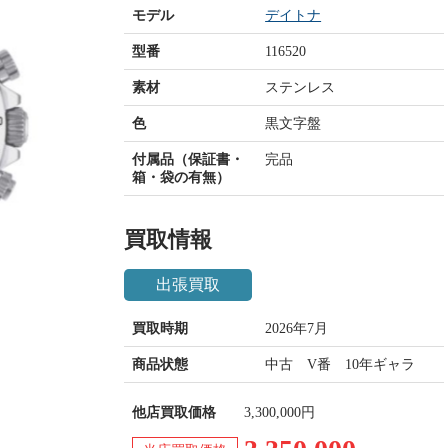
モデル
デイトナ
型番
116520
素材
ステンレス
色
黒文字盤
付属品（保証書・
完品
箱・袋の有無）
買取情報
出張買取
買取時期
2026年7月
商品状態
中古 V番 10年ギャラ
他店買取価格
3,300,000円