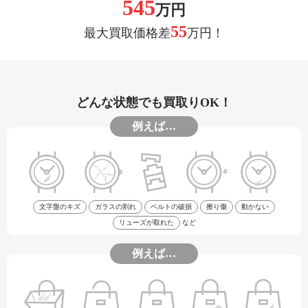
545
万円
55
最大買取価格差
万円！
どんな状態でも買取りOK！
例えば…
文字盤のキズ
ガラスの割れ
ベルトの破損
擦り傷
動かない
リューズが取れた
など
例えば…