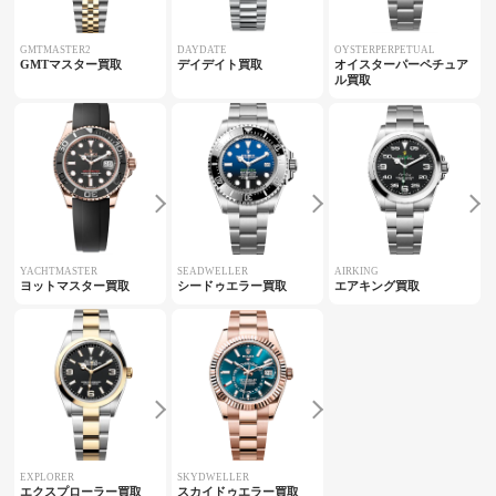
GMTMASTER2
DAYDATE
OYSTERPERPETUAL
GMTマスター買取
デイデイト買取
オイスターパーペチュア
ル買取
YACHTMASTER
SEADWELLER
AIRKING
ヨットマスター買取
シードゥエラー買取
エアキング買取
EXPLORER
SKYDWELLER
エクスプローラー買取
スカイドゥエラー買取