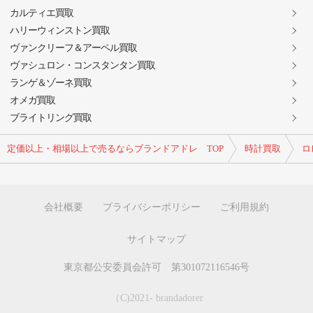
カルティエ買取
ハリーウィンストン買取
ヴァンクリーフ＆アーペル買取
ヴァシュロン・コンスタンタン買取
ランゲ＆ゾーネ買取
オメガ買取
ブライトリング買取
定価以上・相場以上で売るならブランドアドレ TOP
時計買取
ロ
会社概要
プライバシーポリシー
ご利用規約
サイトマップ
東京都公安委員会許可 第301072116546号
（C)2021- brandadorer