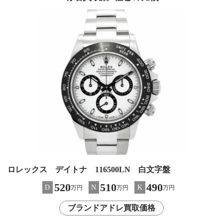
ロレックス デイトナ 116500LN 白文字盤
520
510
490
D
N
K
万円
万円
万円
ブランドアドレ買取価格