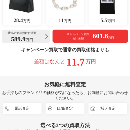
28.4
11
5.5
万円
万円
万円
通常の単品買取合計額
601.6
キャンペーン買取
589.9
万円
合計金額
万円
キャンペーン買取で通常の買取価格よりも
11.7
差額はなんと
万円
お気軽に無料査定
お手持ちのブランド品の価格が気になったら、お気軽にお問い合わせ
ください。
電話査定
LINE査定
写メ査定
選べる
3つ
の買取方法