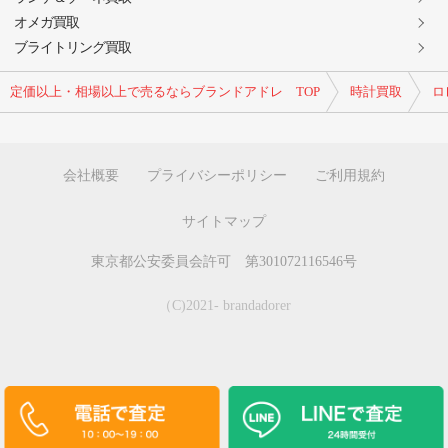
オメガ買取
ブライトリング買取
定価以上・相場以上で売るならブランドアドレ TOP
時計買取
ロ
会社概要
プライバシーポリシー
ご利用規約
サイトマップ
東京都公安委員会許可 第301072116546号
（C)2021- brandadorer