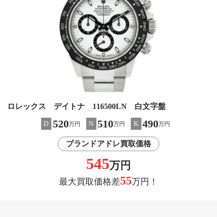
ロレックス デイトナ 116500LN 白文字盤
520
510
490
D
N
K
万円
万円
万円
ブランドアドレ買取価格
545
万円
55
最大買取価格差
万円！