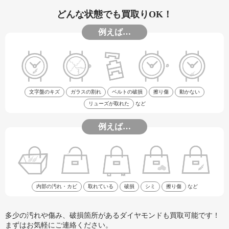
どんな状態でも買取りOK！
例えば…
文字盤のキズ
ガラスの割れ
ベルトの破損
擦り傷
動かない
リューズが取れた
など
例えば…
内部の汚れ・カビ
取れている
破損
シミ
擦り傷
など
多少の汚れや傷み、破損箇所があるダイヤモンドも買取可能です！
まずはお気軽にご連絡ください。