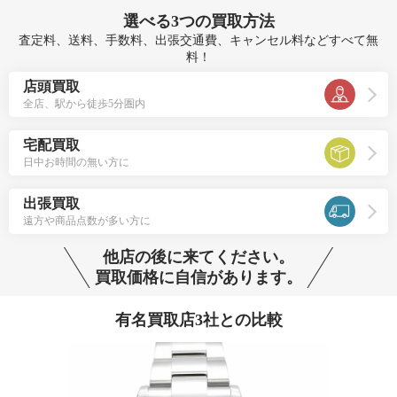
選べる
3つ
の買取方法
査定料、送料、手数料、出張交通費、キャンセル料などすべて無
料！
店頭買取
全店、駅から徒歩5分圏内
宅配買取
日中お時間の無い方に
出張買取
遠方や商品点数が多い方に
他店の後に来てください。
買取価格に自信があります。
有名買取店3社との比較