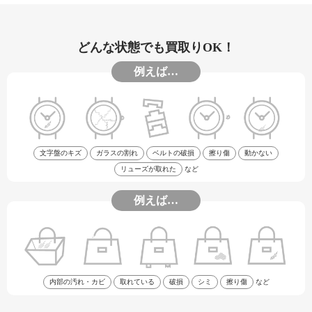
どんな状態でも買取りOK！
例えば…
文字盤のキズ
ガラスの割れ
ベルトの破損
擦り傷
動かない
リューズが取れた
など
例えば…
内部の汚れ・カビ
取れている
破損
シミ
擦り傷
など