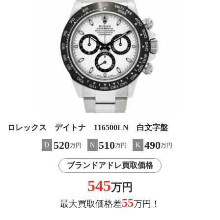
ロレックス デイトナ 116500LN 白文字盤
520
510
490
D
N
K
万円
万円
万円
ブランドアドレ買取価格
545
万円
55
最大買取価格差
万円！