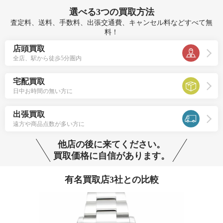
選べる
3つ
の買取方法
査定料、送料、手数料、出張交通費、キャンセル料などすべて無
料！
店頭買取
全店、駅から徒歩5分圏内
宅配買取
日中お時間の無い方に
出張買取
遠方や商品点数が多い方に
他店の後に来てください。
買取価格に自信があります。
有名買取店3社との比較