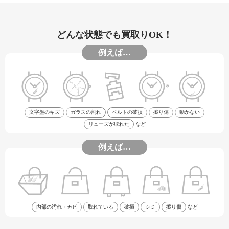
どんな状態でも買取りOK！
例えば…
文字盤のキズ
ガラスの割れ
ベルトの破損
擦り傷
動かない
リューズが取れた
など
例えば…
内部の汚れ・カビ
取れている
破損
シミ
擦り傷
など