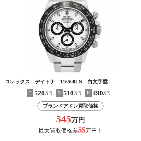
ロレックス デイトナ 116500LN 白文字盤
520
510
490
D
N
K
万円
万円
万円
ブランドアドレ買取価格
545
万円
55
最大買取価格差
万円！