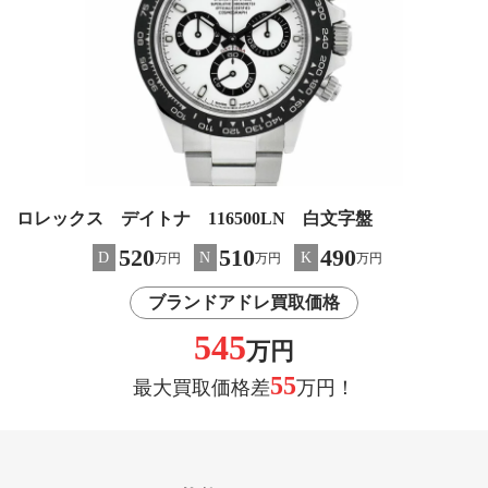
ロレックス デイトナ 116500LN 白文字盤
520
510
490
D
N
K
万円
万円
万円
ブランドアドレ買取価格
545
万円
55
最大買取価格差
万円！