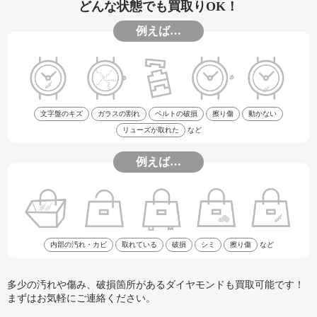
どんな状態でも買取りOK！
例えば…
文字盤のキズ
ガラスの割れ
ベルトの破損
擦り傷
動かない
リューズが取れた
など
例えば…
内部の汚れ・カビ
取れている
破損
シミ
擦り傷
など
多少の汚れや傷み、破損箇所があるダイヤモンドも買取可能です！
まずはお気軽にご連絡ください。