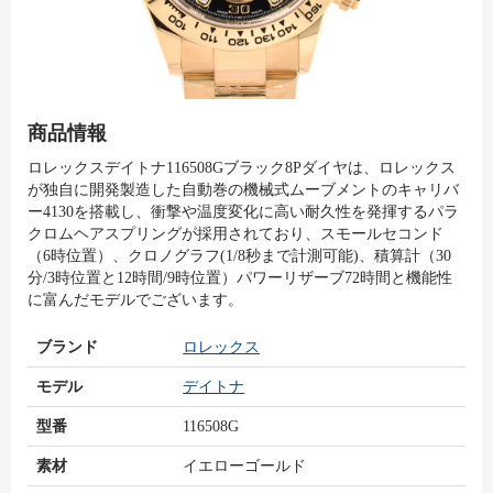
商品情報
ロレックスデイトナ116508Gブラック8Pダイヤは、ロレックス
が独自に開発製造した自動巻の機械式ムーブメントのキャリバ
ー4130を搭載し、衝撃や温度変化に高い耐久性を発揮するパラ
クロムヘアスプリングが採用されており、スモールセコンド
（6時位置）、クロノグラフ(1/8秒まで計測可能)、積算計（30
分/3時位置と12時間/9時位置）パワーリザーブ72時間と機能性
に富んだモデルでございます。
ブランド
ロレックス
モデル
デイトナ
型番
116508G
素材
イエローゴールド