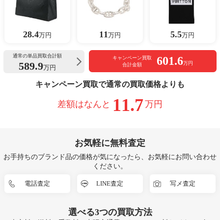
28.4
11
5.5
万円
万円
万円
通常の単品買取合計額
601.6
キャンペーン買取
589.9
万円
合計金額
万円
キャンペーン買取で通常の買取価格よりも
11.7
差額はなんと
万円
お気軽に無料査定
お手持ちのブランド品の価格が気になったら、お気軽にお問い合わせ
ください。
電話査定
LINE査定
写メ査定
選べる
3つ
の買取方法