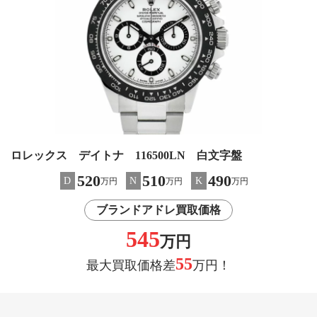
ロレックス デイトナ 116500LN 白文字盤
520
510
490
D
N
K
万円
万円
万円
ブランドアドレ買取価格
545
万円
55
最大買取価格差
万円！