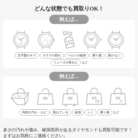
どんな状態でも買取りOK！
例えば…
文字盤のキズ
ガラスの割れ
ベルトの破損
擦り傷
動かない
リューズが取れた
など
例えば…
内部の汚れ・カビ
取れている
破損
シミ
擦り傷
など
多少の汚れや傷み、破損箇所があるダイヤモンドも買取可能です！
まずはお気軽にご連絡ください。