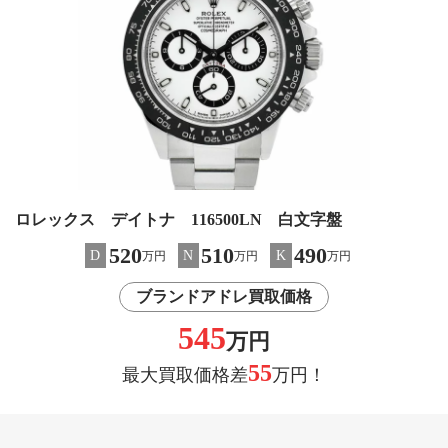
ロレックス デイトナ 116500LN 白文字盤
520
510
490
D
N
K
万円
万円
万円
ブランドアドレ買取価格
545
万円
55
最大買取価格差
万円！