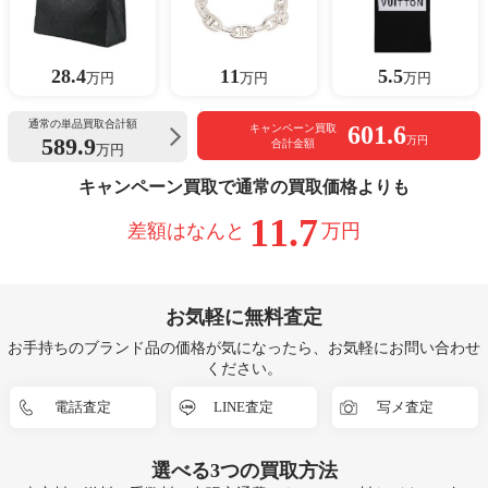
28.4
11
5.5
万円
万円
万円
通常の単品買取合計額
601.6
キャンペーン買取
589.9
万円
合計金額
万円
キャンペーン買取で通常の買取価格よりも
11.7
差額はなんと
万円
お気軽に無料査定
お手持ちのブランド品の価格が気になったら、お気軽にお問い合わせ
ください。
電話査定
LINE査定
写メ査定
選べる
3つ
の買取方法