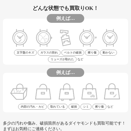
どんな状態でも買取りOK！
例えば…
文字盤のキズ
ガラスの割れ
ベルトの破損
擦り傷
動かない
リューズが取れた
など
例えば…
内部の汚れ・カビ
取れている
破損
シミ
擦り傷
など
多少の汚れや傷み、破損箇所があるダイヤモンドも買取可能です！
まずはお気軽にご連絡ください。