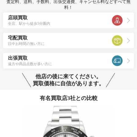
査定料、送料、手数料、出張交通費、キャンセル料などすべて無
料！
店頭買取
全店、駅から徒歩5分圏内
宅配買取
日中お時間の無い方に
出張買取
遠方や商品点数が多い方に
他店の後に来てください。
買取価格に自信があります。
有名買取店3社との比較