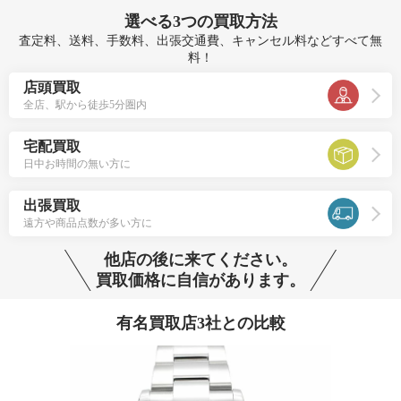
選べる
3つ
の買取方法
査定料、送料、手数料、出張交通費、キャンセル料などすべて無
料！
店頭買取
全店、駅から徒歩5分圏内
宅配買取
日中お時間の無い方に
出張買取
遠方や商品点数が多い方に
他店の後に来てください。
買取価格に自信があります。
有名買取店3社との比較