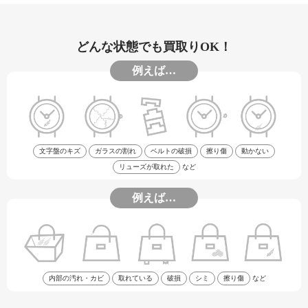
どんな状態でも買取りOK！
例えば…
文字盤のキズ
ガラスの割れ
ベルトの破損
擦り傷
動かない
リューズが取れた
など
例えば…
内部の汚れ・カビ
取れている
破損
シミ
擦り傷
など