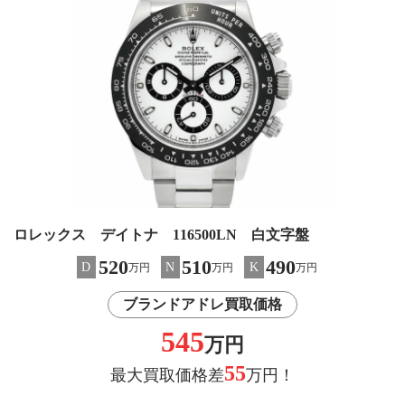
ロレックス デイトナ 116500LN 白文字盤
520
510
490
D
N
K
万円
万円
万円
ブランドアドレ買取価格
545
万円
55
最大買取価格差
万円！