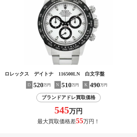
ロレックス デイトナ 116500LN 白文字盤
520
510
490
D
N
K
万円
万円
万円
ブランドアドレ買取価格
545
万円
55
最大買取価格差
万円！