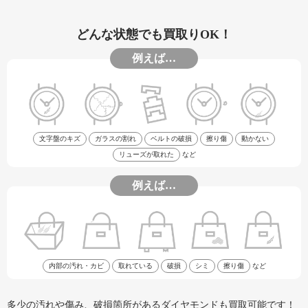
どんな状態でも買取りOK！
例えば…
文字盤のキズ
ガラスの割れ
ベルトの破損
擦り傷
動かない
リューズが取れた
など
例えば…
内部の汚れ・カビ
取れている
破損
シミ
擦り傷
など
多少の汚れや傷み、破損箇所があるダイヤモンドも買取可能です！