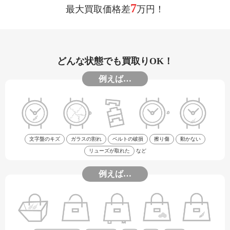
7
最大買取価格差
万円！
どんな状態でも買取りOK！
例えば…
文字盤のキズ
ガラスの割れ
ベルトの破損
擦り傷
動かない
リューズが取れた
など
例えば…