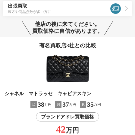
出張買取
遠方や商品点数が多い方に
他店の後に来てください。
買取価格に自信があります。
有名買取店3社との比較
シャネル マトラッセ キャビアスキン
38
37
35
D
N
K
万円
万円
万円
ブランドアドレ買取価格
42
万円