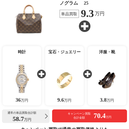
ノグラム 25
9.3
万円
単品買取
時計
宝石・ジュエリー
洋服・靴
36
9.6
3.8
万円
万円
万円
通常の単品買取合計額
70.4
キャンペーン買取
58.7
万円
合計金額
万円