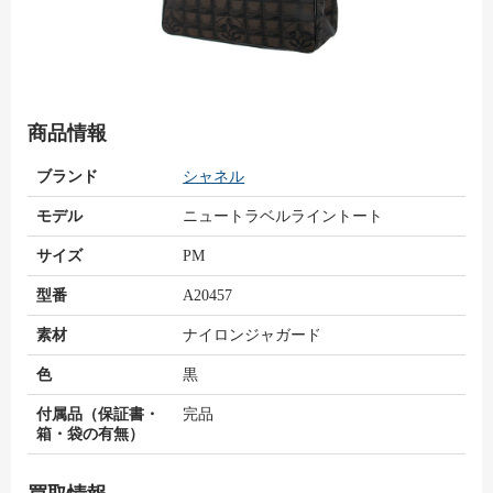
商品情報
ブランド
シャネル
モデル
ニュートラベルライントート
サイズ
PM
型番
A20457
素材
ナイロンジャガード
色
黒
付属品（保証書・
完品
箱・袋の有無）