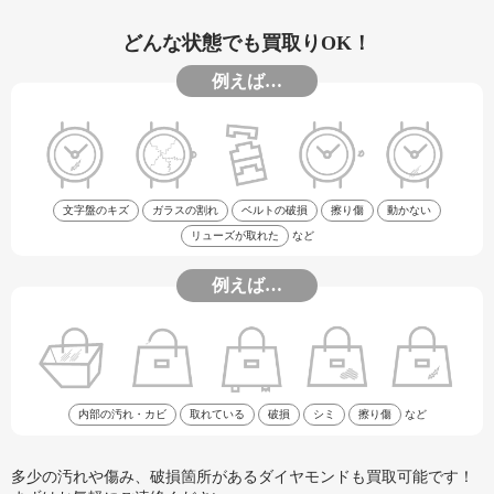
どんな状態でも買取りOK！
例えば…
文字盤のキズ
ガラスの割れ
ベルトの破損
擦り傷
動かない
リューズが取れた
など
例えば…
内部の汚れ・カビ
取れている
破損
シミ
擦り傷
など
多少の汚れや傷み、破損箇所があるダイヤモンドも買取可能です！