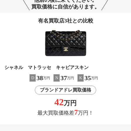
買取価格に自信があります。
有名買取店3社との比較
シャネル マトラッセ キャビアスキン
38
37
35
D
N
K
万円
万円
万円
ブランドアドレ買取価格
42
万円
7
最大買取価格差
万円！