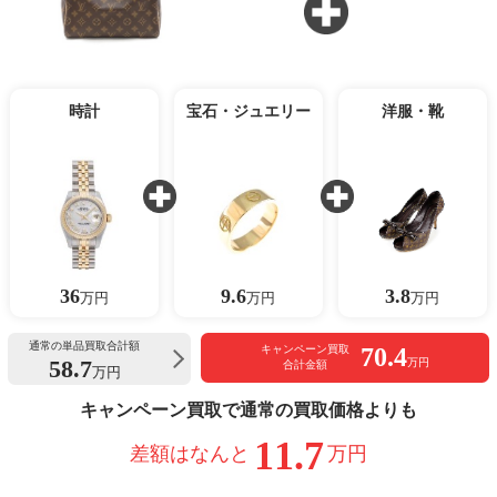
時計
宝石・ジュエリー
洋服・靴
36
9.6
3.8
万円
万円
万円
通常の単品買取合計額
70.4
キャンペーン買取
58.7
万円
合計金額
万円
キャンペーン買取で通常の買取価格よりも
11.7
差額はなんと
万円