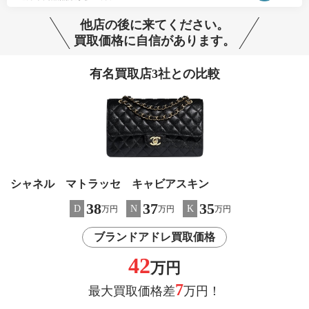
他店の後に来てください。
買取価格に自信があります。
有名買取店3社との比較
シャネル マトラッセ キャビアスキン
38
37
35
D
N
K
万円
万円
万円
ブランドアドレ買取価格
42
万円
7
最大買取価格差
万円！