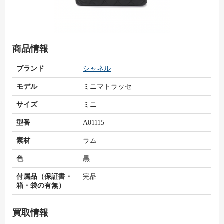
商品情報
ブランド
シャネル
モデル
ミニマトラッセ
サイズ
ミニ
型番
A01115
素材
ラム
色
黒
付属品（保証書・
完品
箱・袋の有無）
買取情報