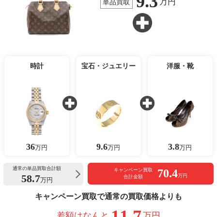
9.3
万円
単品買取
時計
宝石・ジュエリー
洋服・靴
36
9.6
3.8
万円
万円
万円
通常の単品買取合計額
70.4
キャンペーン買取
58.7
万円
合計金額
万円
キャンペーン買取で通常の買取価格よりも
11.7
差額はなんと
万円