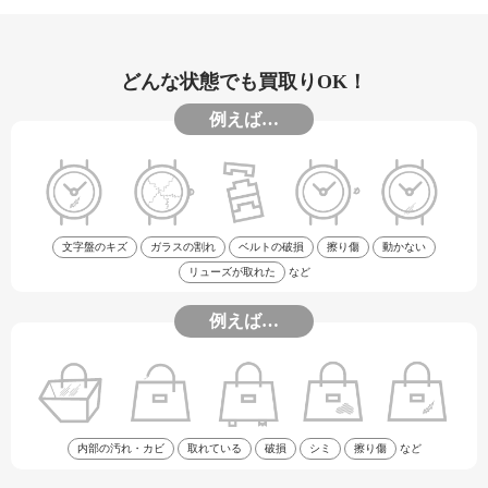
どんな状態でも買取りOK！
例えば…
文字盤のキズ
ガラスの割れ
ベルトの破損
擦り傷
動かない
リューズが取れた
など
例えば…
内部の汚れ・カビ
取れている
破損
シミ
擦り傷
など