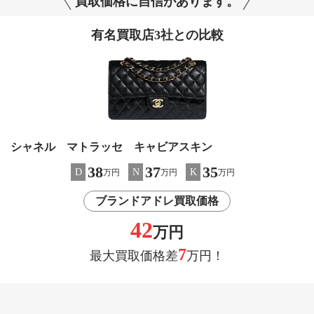
買取価格に自信があります。
有名買取店3社との比較
シャネル マトラッセ キャビアスキン
38
37
35
D
N
K
万円
万円
万円
ブランドアドレ買取価格
42
万円
7
最大買取価格差
万円！