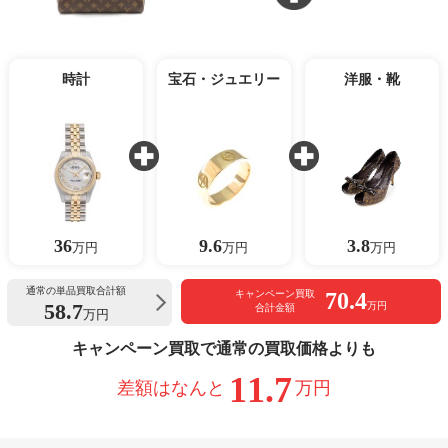
時計
宝石・ジュエリー
洋服・靴
36
9.6
3.8
万円
万円
万円
通常の単品買取合計額
70.4
キャンペーン買取
58.7
万円
合計金額
万円
キャンペーン買取で通常の買取価格よりも
11.7
差額はなんと
万円