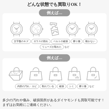
どんな状態でも買取りOK！
例えば…
文字盤のキズ
ガラスの割れ
ベルトの破損
擦り傷
動かない
リューズが取れた
など
例えば…
内部の汚れ・カビ
取れている
破損
シミ
擦り傷
など
多少の汚れや傷み、破損箇所があるダイヤモンドも買取可能です！
まずはお気軽にご連絡ください。