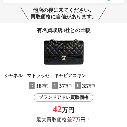
他店の後に来てください。
買取価格に自信があります。
有名買取店3社との比較
シャネル マトラッセ キャビアスキン
38
37
35
D
N
K
万円
万円
万円
ブランドアドレ買取価格
42
万円
7
最大買取価格差
万円！