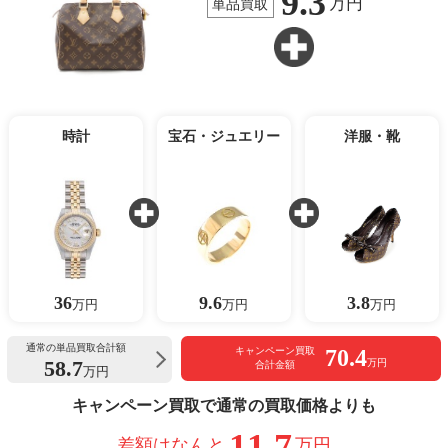
9.3
万円
単品買取
時計
宝石・ジュエリー
洋服・靴
36
9.6
3.8
万円
万円
万円
通常の単品買取合計額
70.4
キャンペーン買取
58.7
万円
合計金額
万円
キャンペーン買取で通常の買取価格よりも
11.7
差額はなんと
万円