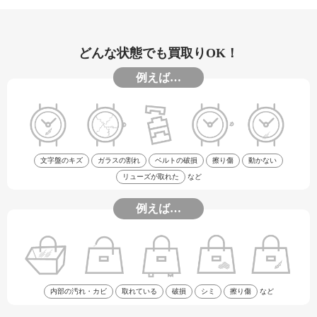
どんな状態でも買取りOK！
例えば…
文字盤のキズ
ガラスの割れ
ベルトの破損
擦り傷
動かない
リューズが取れた
など
例えば…
内部の汚れ・カビ
取れている
破損
シミ
擦り傷
など