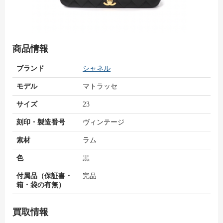
商品情報
ブランド
シャネル
モデル
マトラッセ
サイズ
23
刻印・製造番号
ヴィンテージ
素材
ラム
色
黒
付属品（保証書・
完品
箱・袋の有無）
買取情報