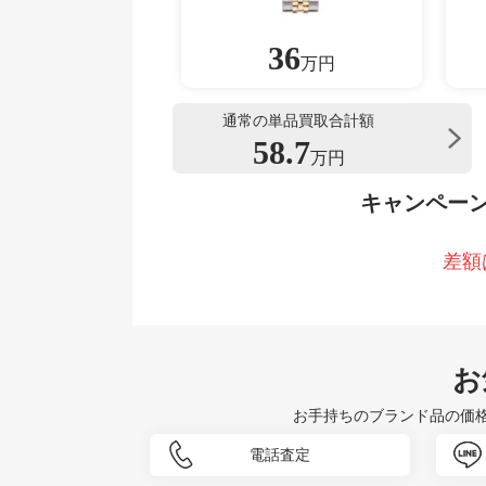
36
万円
通常の単品買取合計額
58.7
万円
キャンペー
差額
お
お手持ちのブランド品の価
電話査定