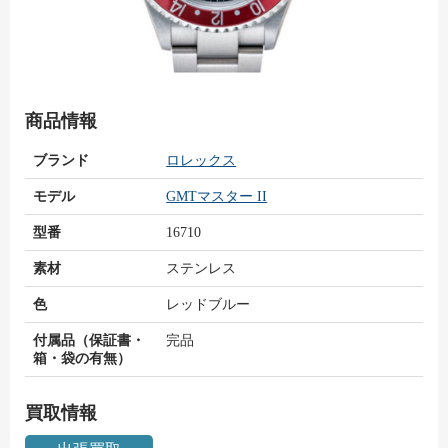
商品情報
ブランド
ロレックス
モデル
GMTマスター II
型番
16710
素材
ステンレス
色
レッドブルー
付属品（保証書・
完品
箱・袋の有無）
買取情報