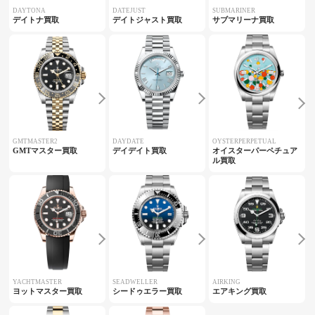
DAYTONA
DATEJUST
SUBMARINER
デイトナ買取
デイトジャスト買取
サブマリーナ買取
GMTMASTER2
DAYDATE
OYSTERPERPETUAL
GMTマスター買取
デイデイト買取
オイスターパーペチュア
ル買取
YACHTMASTER
SEADWELLER
AIRKING
ヨットマスター買取
シードゥエラー買取
エアキング買取