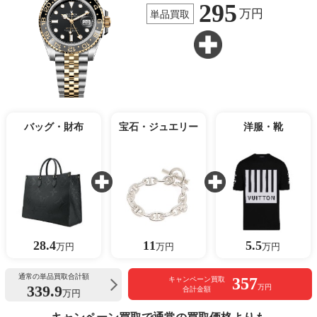
295
万円
単品買取
バッグ・財布
宝石・ジュエリー
洋服・靴
28.4
11
5.5
万円
万円
万円
通常の単品買取合計額
357
キャンペーン買取
339.9
万円
合計金額
万円