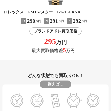
ロレックス GMTマスター 126713GRNR
290
291
292
D
N
K
万円
万円
万円
ブランドアドレ買取価格
295
万円
5
最大買取価格差
万円！
どんな状態でも買取りOK！
例えば…