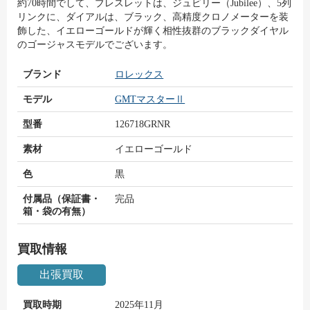
約70時間でして、ブレスレットは、ジュビリー（Jubilee）、5列
リンクに、ダイアルは、ブラック、高精度クロノメーターを装
飾した、イエローゴールドが輝く相性抜群のブラックダイヤル
のゴージャスモデルでございます。
ブランド
ロレックス
モデル
GMTマスターⅡ
型番
126718GRNR
素材
イエローゴールド
色
黒
付属品（保証書・
完品
箱・袋の有無）
買取情報
出張買取
買取時期
2025年11月