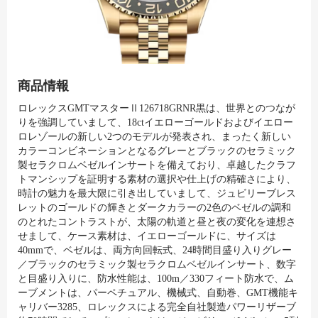
商品情報
ロレックスGMTマスターⅡ126718GRNR黒は、世界とのつなが
りを強調していまして、18ctイエローゴールドおよびイエロー
ロレゾールの新しい2つのモデルが発表され、まったく新しい
カラーコンビネーションとなるグレーとブラックのセラミック
製セラクロムベゼルインサートを備えており、卓越したクラフ
トマンシップを証明する素材の選択や仕上げの精確さにより、
時計の魅力を最大限に引き出していまして、ジュビリーブレス
レットのゴールドの輝きとダークカラーの2色のベゼルの調和
のとれたコントラストが、太陽の軌道と昼と夜の変化を連想さ
せまして、ケース素材は、イエローゴールドに、サイズは
40mmで、ベゼルは、両方向回転式、24時間目盛り入りグレー
／ブラックのセラミック製セラクロムベゼルインサート、数字
と目盛り入りに、防水性能は、100m／330フィート防水で、ム
ーブメントは、パーペチュアル、機械式、自動巻、GMT機能キ
ャリバー3285、ロレックスによる完全自社製造パワーリザーブ