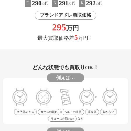
290
291
292
D
N
K
万円
万円
万円
ブランドアドレ買取価格
295
万円
5
最大買取価格差
万円！
どんな状態でも買取りOK！
例えば…
文字盤のキズ
ガラスの割れ
ベルトの破損
擦り傷
動かない
リューズが取れた
など