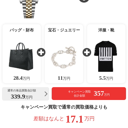
バッグ・財布
宝石・ジュエリー
洋服・靴
28.4
11
5.5
万円
万円
万円
通常の単品買取合計額
357
キャンペーン買取
339.9
万円
合計金額
万円
キャンペーン買取で通常の買取価格よりも
17.1
差額はなんと
万円