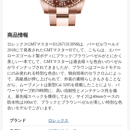
商品情報
ロレックスGMTマスターII126715CHNRは、バーゼルワールド
2018にて発表されたGMTマスターIIでして、こちらは、エバー
ローズゴールド製ボディにブラック/ブラウンベゼルがとにかく
美しい一本でして、GMTマスターは過去様々な色合いのベゼル
がラインナップされてきましたが、ブラウンはゴールドモデル
にのみ使われる特別な色合いで、独自技術のセラクロムによっ
て、高級感が押し上げられて、外装の素晴らしさもさることな
がら、ムーブメントは新型Cal.3285を搭載したことにより、パ
ワーリザーブ約70時間に、高い信頼性とメンテナンス性を備
え、最先端スペックを獲得しており、サイズは40mmケースの
防水性は100mで、ブラックとブラウンベゼルが美しい特別な色
合いモデルでございます。
ブランド
ロレックス