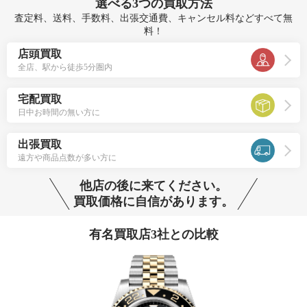
選べる
3つ
の買取方法
査定料、送料、手数料、出張交通費、キャンセル料などすべて無
料！
店頭買取
全店、駅から徒歩5分圏内
宅配買取
日中お時間の無い方に
出張買取
遠方や商品点数が多い方に
他店の後に来てください。
買取価格に自信があります。
有名買取店3社との比較