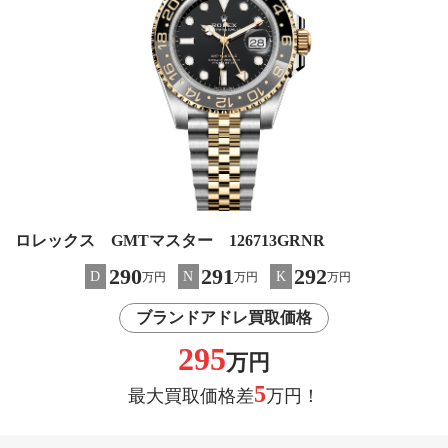
ロレックス GMTマスター 126713GRNR
290
291
292
D
N
K
万円
万円
万円
ブランドアドレ買取価格
295
万円
5
最大買取価格差
万円！