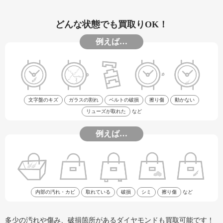
どんな状態でも買取りOK！
例えば…
文字盤のキズ
ガラスの割れ
ベルトの破損
擦り傷
動かない
リューズが取れた
など
例えば…
内部の汚れ・カビ
取れている
破損
シミ
擦り傷
など
多少の汚れや傷み、破損箇所があるダイヤモンドも買取可能です！