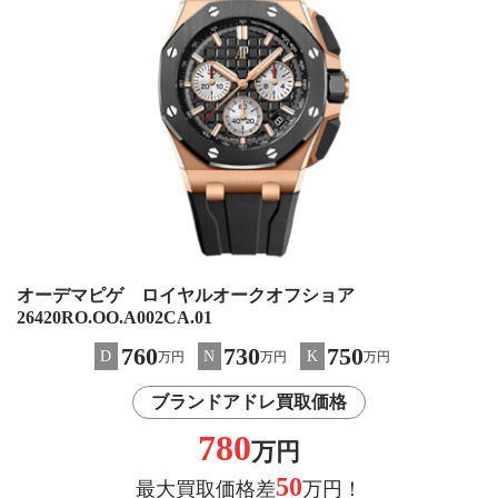
オーデマピゲ ロイヤルオークオフショア
26420RO.OO.A002CA.01
760
730
750
D
N
K
万円
万円
万円
ブランドアドレ買取価格
780
万円
50
最大買取価格差
万円！