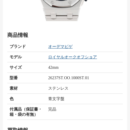
商品情報
ブランド
オーデマピゲ
モデル
ロイヤルオークオフショア
サイズ
42mm
型番
26237ST.OO.1000ST.01
素材
ステンレス
色
青文字盤
付属品（保証書・
完品
箱・袋の有無）