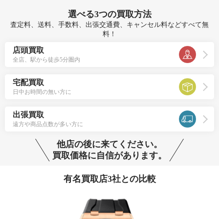
選べる
3つ
の買取方法
査定料、送料、手数料、出張交通費、キャンセル料などすべて無
料！
店頭買取
全店、駅から徒歩5分圏内
宅配買取
日中お時間の無い方に
出張買取
遠方や商品点数が多い方に
他店の後に来てください。
買取価格に自信があります。
有名買取店3社との比較