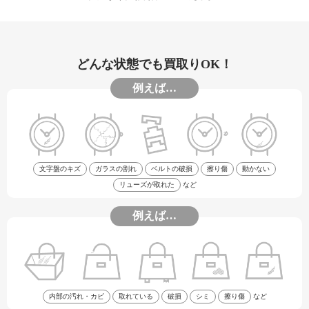
どんな状態でも買取りOK！
例えば…
文字盤のキズ
ガラスの割れ
ベルトの破損
擦り傷
動かない
リューズが取れた
など
例えば…
内部の汚れ・カビ
取れている
破損
シミ
擦り傷
など