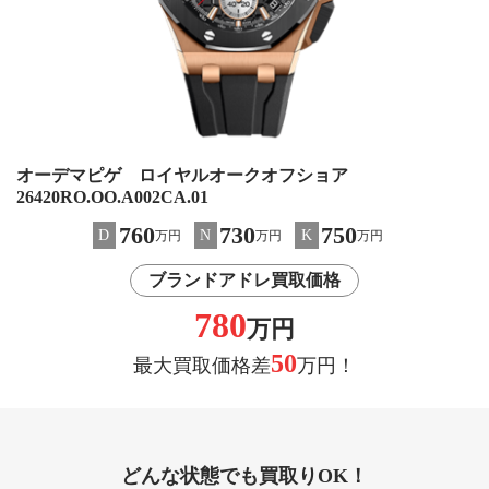
オーデマピゲ ロイヤルオークオフショア
26420RO.OO.A002CA.01
760
730
750
D
N
K
万円
万円
万円
ブランドアドレ買取価格
780
万円
50
最大買取価格差
万円！
どんな状態でも買取りOK！