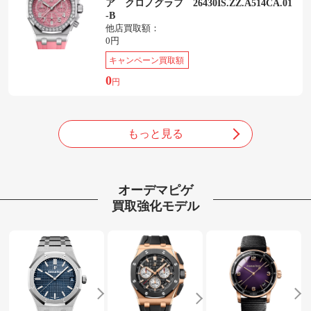
ア クロノグラフ 26430IS.ZZ.A514CA.01
-B
他店買取額：
0円
キャンペーン買取額
0
円
もっと見る
オーデマピゲ
買取強化モデル