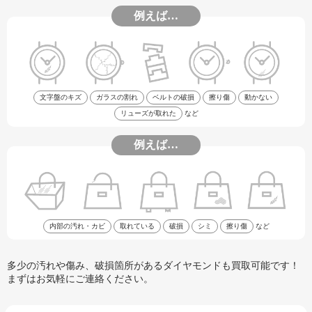
例えば…
文字盤のキズ
ガラスの割れ
ベルトの破損
擦り傷
動かない
リューズが取れた
など
例えば…
内部の汚れ・カビ
取れている
破損
シミ
擦り傷
など
多少の汚れや傷み、破損箇所があるダイヤモンドも買取可能です！
まずはお気軽にご連絡ください。