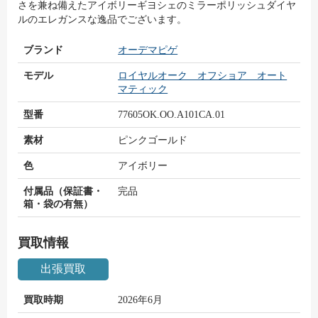
さを兼ね備えたアイボリーギヨシェのミラーポリッシュダイヤ
ルのエレガンスな逸品でございます。
ブランド
オーデマピゲ
モデル
ロイヤルオーク オフショア オート
マティック
型番
77605OK.OO.A101CA.01
素材
ピンクゴールド
色
アイボリー
付属品（保証書・
完品
箱・袋の有無）
買取情報
出張買取
買取時期
2026年6月