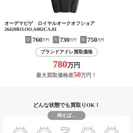
オーデマピゲ ロイヤルオークオフショア
26420RO.OO.A002CA.01
760
730
750
D
N
K
万円
万円
万円
ブランドアドレ買取価格
780
万円
50
最大買取価格差
万円！
どんな状態でも買取りOK！
例えば…