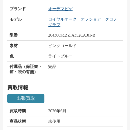
ブランド
オーデマピゲ
モデル
ロイヤルオーク オフショア クロノ
グラフ
型番
26430OR.ZZ.A352CA.01-B
素材
ピンクゴールド
色
ライトブルー
付属品（保証書・
完品
箱・袋の有無）
買取情報
出張買取
買取時期
2026年6月
商品状態
未使用