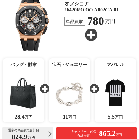
オフショア
26420RO.OO.A002CA.01
780
万円
単品買取
バッグ・財布
宝石・ジュエリー
アパレル
28.4
11
5.5
万円
万円
万円
通常の単品買取合計額
865.2
キャンペーン買取
824.9
万円
合計金額
万円