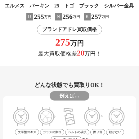
エルメス バーキン 25 トゴ ブラック シルバー金具
255
256
257
D
N
K
万円
万円
万円
ブランドアドレ買取価格
275
万円
20
最大買取価格差
万円！
どんな状態でも買取りOK！
例えば…
文字盤のキズ
ガラスの割れ
ベルトの破損
擦り傷
動かない