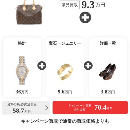
9.3
万円
単品買取
時計
宝石・ジュエリー
洋服・靴
36
9.6
3.8
万円
万円
万円
通常の単品買取合計額
70.4
キャンペーン買取
58.7
万円
合計金額
万円
キャンペーン買取で通常の買取価格よりも