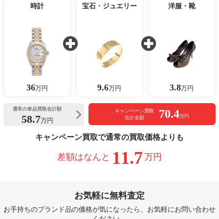
時計
宝石・ジュエリー
洋服・靴
36
9.6
3.8
万円
万円
万円
通常の単品買取合計額
70.4
キャンペーン買取
58.7
万円
合計金額
万円
キャンペーン買取で通常の買取価格よりも
11.7
差額はなんと
万円
お気軽に無料査定
お手持ちのブランド品の価格が気になったら、お気軽にお問い合わせ
ください。