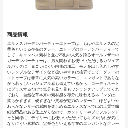
商品情報
エルメスガーデンパーティーエトープは、もはやエルメスの定
番色といえる存在のグレー、エトープのガーデンパーティーで
して、キャンバス素材と並び不動の人気を誇るオールレザーの
ガーデンパーティーは、男女問わずお使いいただけるカジュア
ルバッグに、ヨゴレにくい内側の加工、モノを出し入れしやす
いシンプルなデザインなど扱いやすさは抜群でして、グレーの
エトゥープは非常に人気の高いカラーに、エレガントでありな
がら若々しいカジュアル感も備えているから、コーディネート
にプラスするだけで気分も見た目もワンランクアップしてくれ
ており、自然な革本来の素材感を存分に味わえるネゴンダは、
柔らかすぎず、硬すぎない質感が魅力のレザーに、ほどよいや
わらかなレザーの感触を楽しめるエルメスならではの上質で繊
細な凹凸のある仕上がりなので、カントリーやブッフルシンド
ゥと同様に、デイリーにお使いいただいてもキズや汚れが気に
なりにくい素材の、定番色といえる存在のエレガントなグレー