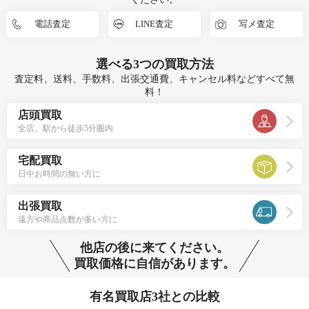
電話査定
LINE査定
写メ査定
選べる
3つ
の買取方法
査定料、送料、手数料、出張交通費、キャンセル料などすべて無
料！
店頭買取
全店、駅から徒歩5分圏内
宅配買取
日中お時間の無い方に
出張買取
遠方や商品点数が多い方に
他店の後に来てください。
買取価格に自信があります。
有名買取店3社との比較