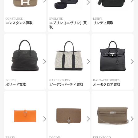
CONSTANCE
EVELYNE
LINDY
コンスタンス買取
エブリン（エヴリン）買
リンディ買取
取
BOLIDE
GARDENPARTY
HAUTACOURROIES
ボリード買取
ガーデンパーティ買取
オータクロア買取
BEARN
DOGON
KELLYTOGO