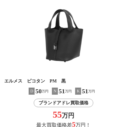
エルメス ピコタン PM 黒
50
51
51
D
N
K
万円
万円
万円
ブランドアドレ買取価格
55
万円
5
最大買取価格差
万円！