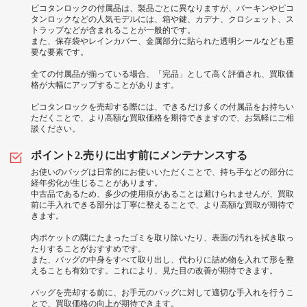
ピコタンロックの付属品は、製品ごとに異なりますが、バーキンやピコ
タンロックなどの人気モデルには、箱や鍵、カデナ、クロシェット、ス
トラップなどが含まれることが一般的です。
また、保存袋やレインカバー、金属部分に貼られた透明シールなども重
要な要素です。
全ての付属品が揃っている場合、「完品」として高く評価され、買取価
格が大幅にアップすることがあります。
ピコタンロックを売却する際には、できるだけ多くの付属品をお持ちい
ただくことで、より高額な買取価格を期待できますので、お気軽にご相
談ください。
ポイント2.売りに出す前にメンテナンスする
お使いのバッグは日常的にお使いいただくことで、持ち手などの部分に
経年劣化が生じることがあります。
中古品であるため、多少の使用痕があることは避けられませんが、買取
前に手入れできる部分は丁寧に整えることで、より高額な買取が期待で
きます。
内ポケットの隅にたまったゴミを取り除いたり、表面の汚れを拭き取っ
たりすることがおすすめです。
また、バッグの中身をすべて取り出し、代わりに詰め物を入れて形を整
えることも有効です。これにより、見た目の改善が期待できます。
バッグを売却する前に、お手元のバッグに対して適切な手入れを行うこ
とで、買取価格の向上が期待できます。