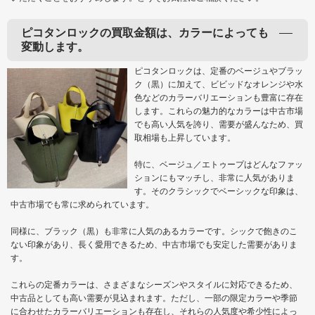
ピコタンロックの買取金額は、カラーによっても
変動します。
ピコタンロックは、定番のベージュやブラッ
ク（黒）に加えて、ビビッドなオレンジや水
色などのカラーバリエーションも豊富に存在
します。これらの魅力的なカラーは中古市場
でも高い人気を誇り、需要が盛んなため、買
取相場も上昇しています。
特に、ベージュ／エトゥープはどんなファッ
ションにもマッチし、非常に人気がありま
す。そのクラシックでベーシックな印象は、
中古市場でも常に求められています。
同様に、ブラック（黒）も非常に人気のあるカラーです。シックで飽きのこ
ない印象があり、長く愛用できるため、中古市場でも安定した需要がありま
す。
これらの定番カラーは、さまざまなシーズンやスタイルに対応できるため、
中古品としても高い需要が見込まれます。ただし、一部の限定カラーや季節
に合わせたカラーバリエーションも存在し、それらの人気度や希少性によっ