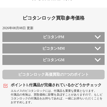
ピコタンロック買取参考価格
2026年08月08日 更新
ピコタンPM
ピコタンMM
ピコタンGM
ピコタンロック高価買取の7つのポイント
ポイント1.付属品が完備されているかどうかチェック
エルメスのピコタンロックには、付属品も重要な要素となります。
付属品の有無は、買取価格に影響を及ぼすことがありますので、もしピ
コタンロックの付属品をお持ちであれば、一緒にお持ちいただくことを
おすすめします。