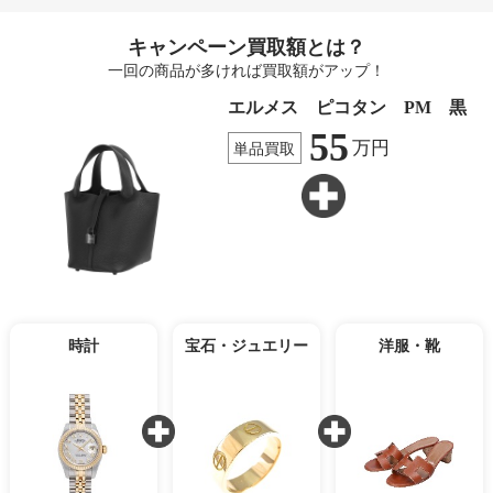
キャンペーン買取額とは？
一回の商品が多ければ買取額がアップ！
エルメス ピコタン PM 黒
55
万円
単品買取
時計
宝石・ジュエリー
洋服・靴