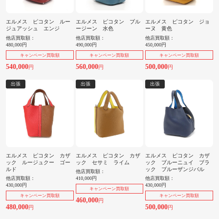
エルメス ピコタン ルー
エルメス ピコタン ブル
エルメス ピコタン ジョ
ジュアッシュ エンジ
ージーン 水色
ーヌ 黄色
他店買取額：
他店買取額：
他店買取額：
480,000円
490,000円
450,000円
キャンペーン買取額
キャンペーン買取額
キャンペーン買取額
540,000
560,000
500,000
円
円
円
出張
出張
出張
エルメス ピコタン カザ
エルメス ピコタン カザ
エルメス ピコタン カザ
ック ルージュクー ゴー
ック セサミ ライム
ック ブルーニュイ ブラ
ルド
ック ブルーザンジバル
他店買取額：
他店買取額：
410,000円
他店買取額：
430,000円
430,000円
キャンペーン買取額
キャンペーン買取額
キャンペーン買取額
460,000
円
480,000
500,000
円
円