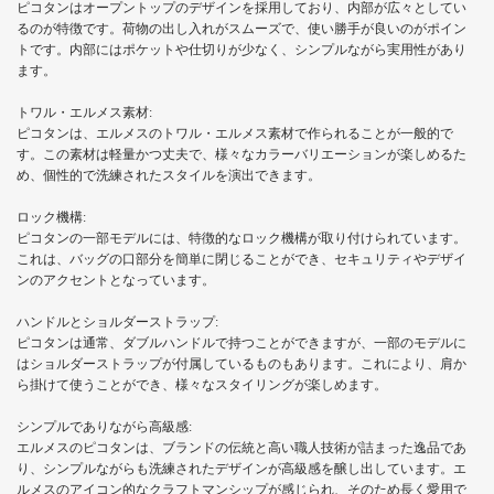
ピコタンはオープントップのデザインを採用しており、内部が広々としてい
るのが特徴です。荷物の出し入れがスムーズで、使い勝手が良いのがポイン
トです。内部にはポケットや仕切りが少なく、シンプルながら実用性があり
ます。
トワル・エルメス素材:
ピコタンは、エルメスのトワル・エルメス素材で作られることが一般的で
す。この素材は軽量かつ丈夫で、様々なカラーバリエーションが楽しめるた
め、個性的で洗練されたスタイルを演出できます。
ロック機構:
ピコタンの一部モデルには、特徴的なロック機構が取り付けられています。
これは、バッグの口部分を簡単に閉じることができ、セキュリティやデザイ
ンのアクセントとなっています。
ハンドルとショルダーストラップ:
ピコタンは通常、ダブルハンドルで持つことができますが、一部のモデルに
はショルダーストラップが付属しているものもあります。これにより、肩か
ら掛けて使うことができ、様々なスタイリングが楽しめます。
シンプルでありながら高級感:
エルメスのピコタンは、ブランドの伝統と高い職人技術が詰まった逸品であ
り、シンプルながらも洗練されたデザインが高級感を醸し出しています。エ
ルメスのアイコン的なクラフトマンシップが感じられ、そのため長く愛用で