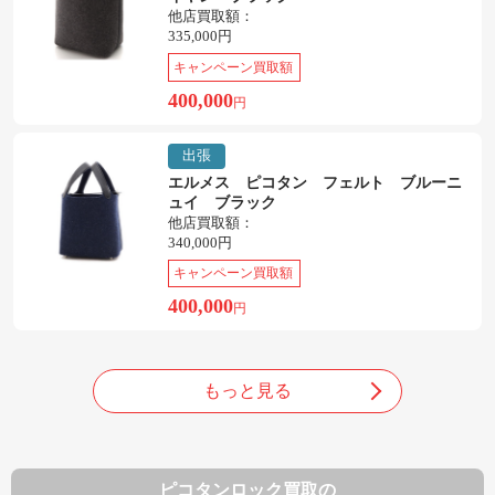
他店買取額：
335,000円
キャンペーン買取額
400,000
円
出張
エルメス ピコタン フェルト ブルーニ
ュイ ブラック
他店買取額：
340,000円
キャンペーン買取額
400,000
円
もっと見る
ピコタンロック買取の