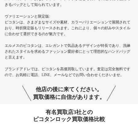
きるバッグとして知られています。
ヴァリエーションと限定版:
ピコタンは、さまざまなサイズや素材、カラーバリエーションで展開されて
おり、時折限定版もリリースされます。これにより、個々の好みやスタイル
に合わせて選択できるのが魅力です。
エルメスのピコタンは、エレガントで気品あるデザインが特長であり、洗練
されたスタイルを求めるファッション愛好者にとって理想的なハンドバッグ
と言えます。
ブランドアドレでは、ピコタンを高価買取しています。査定は完全無料です
ので、お気軽に電話、LINE、メールなどでお問い合わせくださいませ。
他店の後に来てください。
買取価格に自信があります。
有名買取店3社との
ピコタンロック買取価格比較