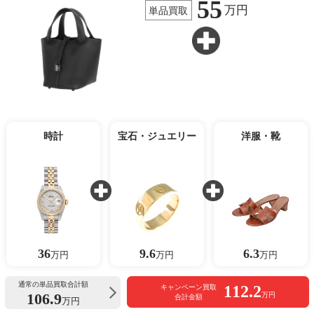
55
万円
単品買取
時計
宝石・ジュエリー
洋服・靴
36
9.6
6.3
万円
万円
万円
通常の単品買取合計額
112.2
キャンペーン買取
106.9
万円
合計金額
万円