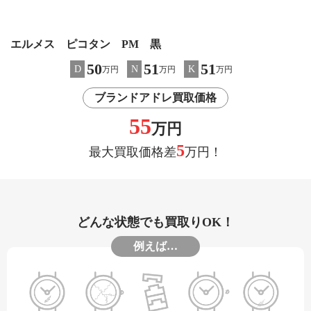
エルメス ピコタン PM 黒
50
51
51
D
N
K
万円
万円
万円
ブランドアドレ買取価格
55
万円
5
最大買取価格差
万円！
どんな状態でも買取りOK！
例えば…