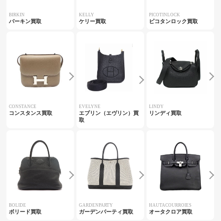
BIRKIN
KELLY
PICOTINLOCK
バーキン買取
ケリー買取
ピコタンロック買取
CONSTANCE
EVELYNE
LINDY
コンスタンス買取
エブリン（エヴリン）買
リンディ買取
取
BOLIDE
GARDENPARTY
HAUTACOURROIES
ボリード買取
ガーデンパーティ買取
オータクロア買取