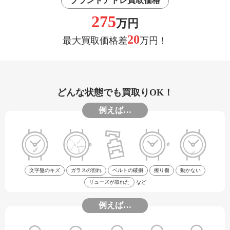
ブランドアドレ買取価格
275
万円
20
最大買取価格差
万円！
どんな状態でも買取りOK！
例えば…
文字盤のキズ
ガラスの割れ
ベルトの破損
擦り傷
動かない
リューズが取れた
など
例えば…