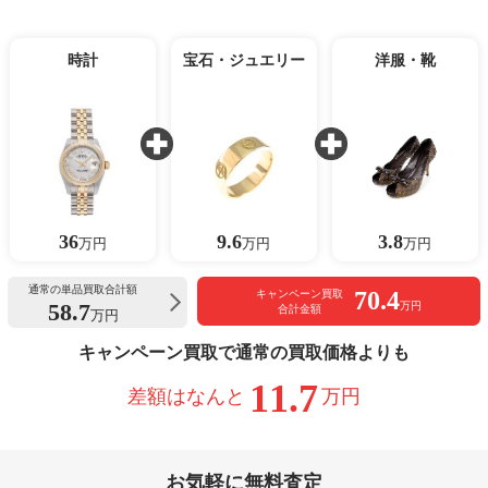
時計
宝石・ジュエリー
洋服・靴
36
9.6
3.8
万円
万円
万円
通常の単品買取合計額
70.4
キャンペーン買取
58.7
万円
合計金額
万円
キャンペーン買取で通常の買取価格よりも
11.7
差額はなんと
万円
お気軽に無料査定