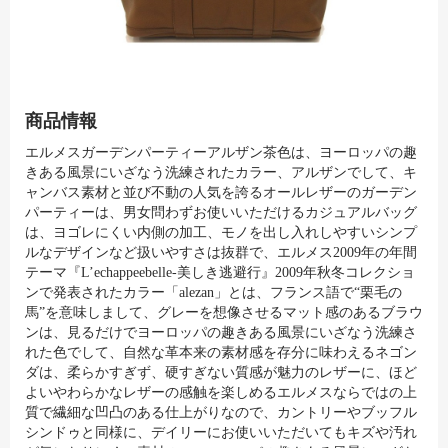
商品情報
エルメスガーデンパーティーアルザン茶色は、ヨーロッパの趣
きある風景にいざなう洗練されたカラー、アルザンでして、キ
ャンバス素材と並び不動の人気を誇るオールレザーのガーデン
パーティーは、男女問わずお使いいただけるカジュアルバッグ
は、ヨゴレにくい内側の加工、モノを出し入れしやすいシンプ
ルなデザインなど扱いやすさは抜群で、エルメス2009年の年間
テーマ『L’echappeebelle-美しき逃避行』2009年秋冬コレクショ
ンで発表されたカラー「alezan」とは、フランス語で“栗毛の
馬”を意味しまして、グレーを想像させるマット感のあるブラウ
ンは、見るだけでヨーロッパの趣きある風景にいざなう洗練さ
れた色でして、自然な革本来の素材感を存分に味わえるネゴン
ダは、柔らかすぎず、硬すぎない質感が魅力のレザーに、ほど
よいやわらかなレザーの感触を楽しめるエルメスならではの上
質で繊細な凹凸のある仕上がりなので、カントリーやブッフル
シンドゥと同様に、デイリーにお使いいただいてもキズや汚れ