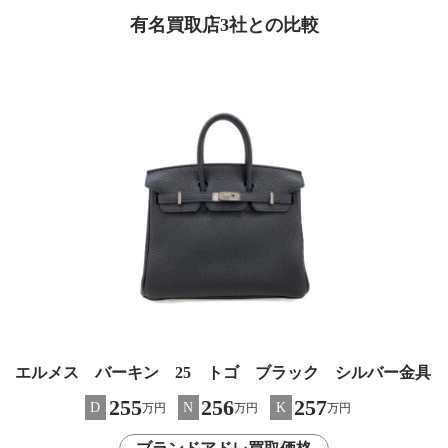
有名買取店3社との比較
エルメス バーキン 25 トゴ ブラック シルバー金具
255
256
257
D
N
K
万円
万円
万円