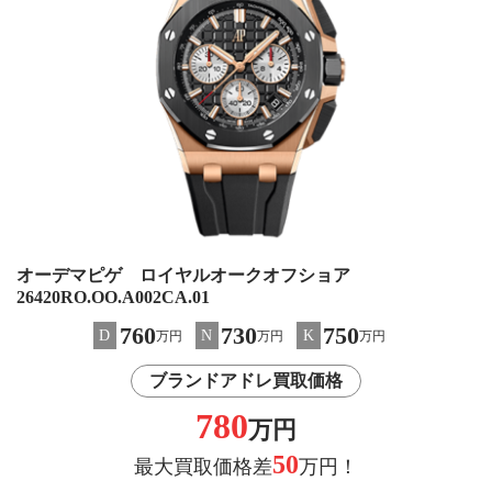
オーデマピゲ ロイヤルオークオフショア
26420RO.OO.A002CA.01
760
730
750
D
N
K
万円
万円
万円
ブランドアドレ買取価格
780
万円
50
最大買取価格差
万円！