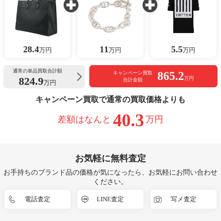
28.4
11
5.5
万円
万円
万円
通常の単品買取合計額
865.2
キャンペーン買取
824.9
万円
合計金額
万円
キャンペーン買取で通常の買取価格よりも
40.3
差額はなんと
万円
お気軽に無料査定
お手持ちのブランド品の価格が気になったら、お気軽にお問い合わせ
ください。
電話査定
LINE査定
写メ査定