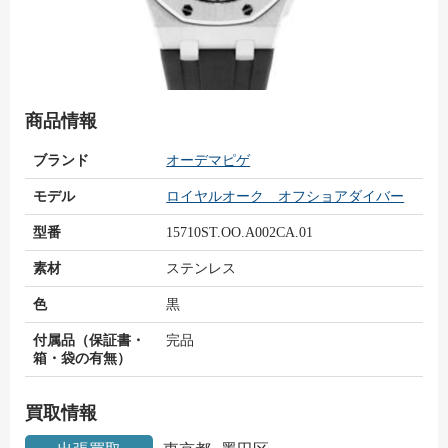
商品情報
ブランド
オーデマピゲ
モデル
ロイヤルオーク オフショアダイバー
型番
15710ST.OO.A002CA.01
素材
ステンレス
色
黒
付属品（保証書・
完品
箱・袋の有無）
買取情報