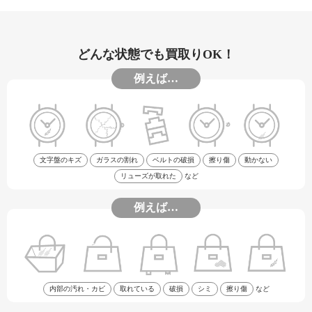
どんな状態でも買取りOK！
例えば…
文字盤のキズ
ガラスの割れ
ベルトの破損
擦り傷
動かない
リューズが取れた
など
例えば…
内部の汚れ・カビ
取れている
破損
シミ
擦り傷
など