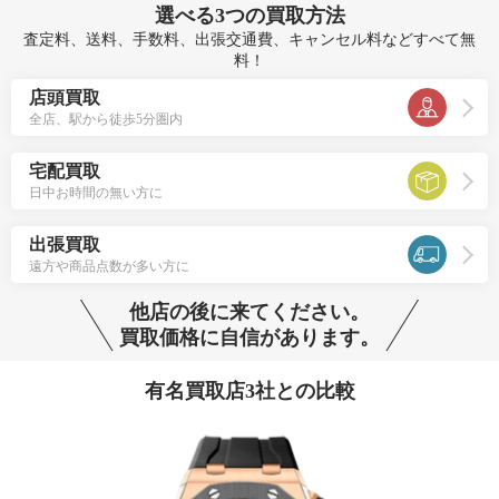
選べる
3つ
の買取方法
査定料、送料、手数料、出張交通費、キャンセル料などすべて無
料！
店頭買取
全店、駅から徒歩5分圏内
宅配買取
日中お時間の無い方に
出張買取
遠方や商品点数が多い方に
他店の後に来てください。
買取価格に自信があります。
有名買取店3社との比較