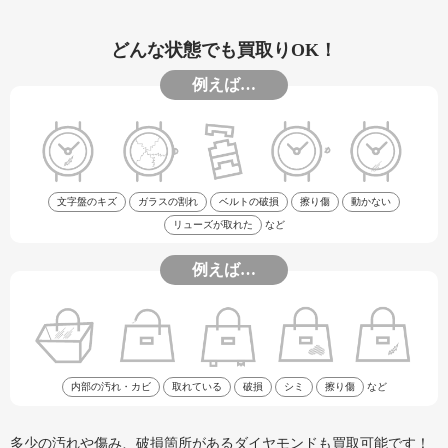
どんな状態でも買取りOK！
例えば…
文字盤のキズ
ガラスの割れ
ベルトの破損
擦り傷
動かない
リューズが取れた
など
例えば…
内部の汚れ・カビ
取れている
破損
シミ
擦り傷
など
多少の汚れや傷み、破損箇所があるダイヤモンドも買取可能です！