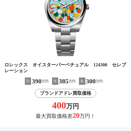
ロレックス オイスターパーペチュアル 124300 セレブ
レーション
390
385
300
D
N
K
万円
万円
万円
ブランドアドレ買取価格
400
万円
20
最大買取価格差
万円！