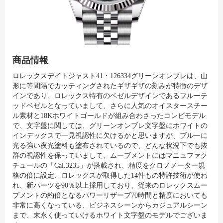
商品情報
ロレックスデイトジャスト41・126334グリーンオンブレは、山
形に等間隔でカッティングされたギザギザの刻みが特徴のデザ
インであり、ロレックス特有のベゼルデザインであるフルーテ
ッドベゼルとなっていまして、さらに人気のオイスタースチー
ル素材と18Kホワイトゴールドが組み合わさったコンビモデル
で、文字盤に関しては、グリーンオンブレ文字盤にホワイトの
インデックスで一見視認性に欠けるかと思いますが、ブルーに
光る強い夜光塗料も塗布されているので、どんな状況下でも抜
群の視認性を保っていまして、ムーブメントにはマニュファク
チュールの「Cal.3235」が搭載され、精度をクロノメーター規
格の倍に設定、ロレックスが取得した14件もの特許技術が使わ
れ、新パーツを90％以上採用しており、従来のロレックスムー
ブメントの約倍となるパワーリザーブ70時間と精度においても
非常に高くなっている、ビジネスシーンからカジュアルシーン
まで、末永く使っていけるホワイト文字盤のモデルでございま