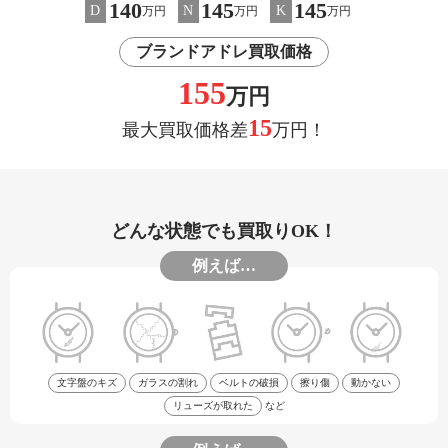
140
145
145
D
N
K
万円
万円
万円
ブランドアドレ買取価格
155
万円
15
最大買取価格差
万円！
どんな状態でも買取りOK！
例えば…
文字盤のキズ
ガラスの割れ
ベルトの破損
擦り傷
動かない
リューズが取れた
など