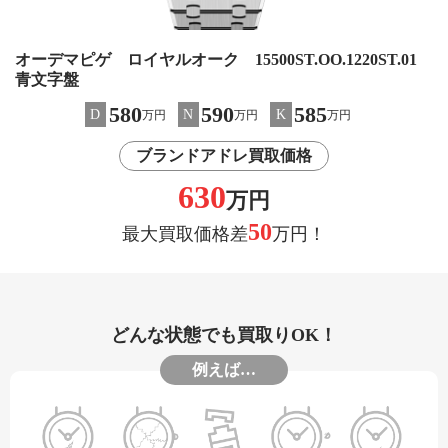
オーデマピゲ ロイヤルオーク 15500ST.OO.1220ST.01
青文字盤
580
590
585
D
N
K
万円
万円
万円
ブランドアドレ買取価格
630
万円
50
最大買取価格差
万円！
どんな状態でも買取りOK！
例えば…