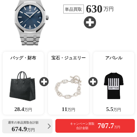
630
万円
単品買取
バッグ・財布
宝石・ジュエリー
アパレル
28.4
11
5.5
万円
万円
万円
通常の単品買取合計額
707.7
キャンペーン買取
674.9
万円
合計金額
万円