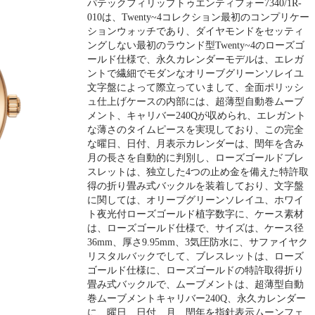
パテックフィリップトゥエンティフォー7340/1R-
010は、Twenty~4コレクション最初のコンプリケー
ションウォッチであり、ダイヤモンドをセッティ
ングしない最初のラウンド型Twenty~4のローズゴ
ールド仕様で、永久カレンダーモデルは、エレガ
ントで繊細でモダンなオリーブグリーンソレイユ
文字盤によって際立っていまして、全面ポリッシ
ュ仕上げケースの内部には、超薄型自動巻ムーブ
メント、キャリバー240Qが収められ、エレガント
な薄さのタイムピースを実現しており、この完全
な曜日、日付、月表示カレンダーは、閏年を含み
月の長さを自動的に判別し、ローズゴールドブレ
スレットは、独立した4つの止め金を備えた特許取
得の折り畳み式バックルを装着しており、文字盤
に関しては、オリーブグリーンソレイユ、ホワイ
ト夜光付ローズゴールド植字数字に、ケース素材
は、ローズゴールド仕様で、サイズは、ケース径
36mm、厚さ9.95mm、3気圧防水に、サファイヤク
リスタルバックでして、ブレスレットは、ローズ
ゴールド仕様に、ローズゴールドの特許取得折り
畳み式バックルで、ムーブメントは、超薄型自動
巻ムーブメントキャリバー240Q、永久カレンダー
に、曜日、日付、月、閏年を指針表示ムーンフェ