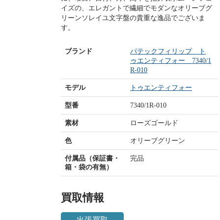
イズの、エレガントで繊細でモダンなオリーブグ
リーンソレイユ文字盤の貴重な逸品でございま
す。
ブランド
パテックフィリップ ト
ゥエンティフォー 7340/1
R-010
モデル
トゥエンティフォー
型番
7340/1R-010
素材
ローズゴールド
色
オリーブグリーン
付属品（保証書・
完品
箱・袋の有無）
買取情報
出張買取